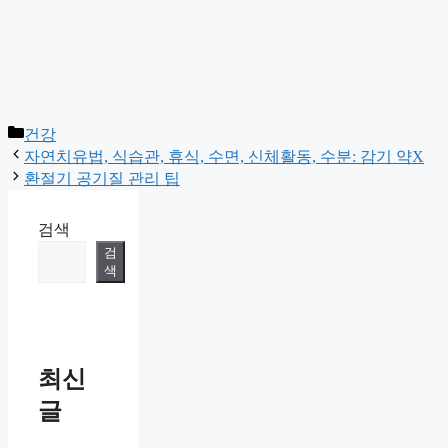
Categories
건강
자연치유법, 식습관, 휴식, 수면, 신체활동, 수분: 감기 약X
환절기 공기질 관리 팁
검색
검
색
최신
글