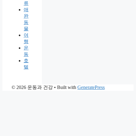
류
애
완
동
물
여
행
운
동
호
텔
© 2026 운동과 건강
• Built with
GeneratePress