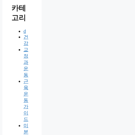
카테
고리
d
건
강
교
정
과
운
동
근
육
운
동
가
이
드
미
분