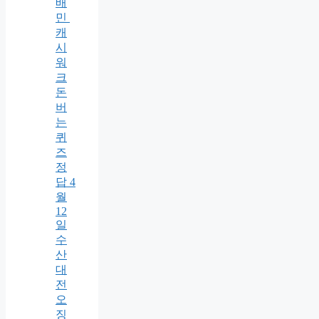
배
민
캐
시
워
크
돈
버
는
퀴
즈
정
답 4
월
12
일
수
산
대
전
오
징