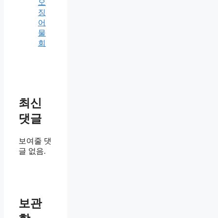
오
징
어
물
회
최신
댓글
보여줄 댓
글 없음.
보관