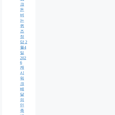
크
돈
버
는
퀴
즈
정
답 2
월4
일
202
6
캐
시
워
크
배
달
의
민
족