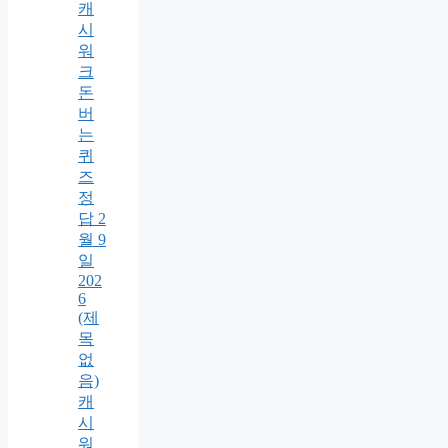
캐
시
워
크
돈
버
는
퀴
즈
정
답 2
월 9
일
202
6
(제
목
없
음)
캐
시
워