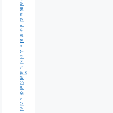
어
물
회
캐
시
워
크
돈
버
는
퀴
즈
정
답 8
월
29
일
수
산
대
전