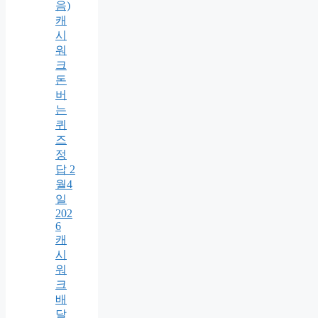
음)
캐
시
워
크
돈
버
는
퀴
즈
정
답 2
월4
일
202
6
캐
시
워
크
배
달