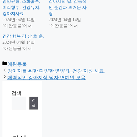
영양균형, 소화흡수,
강아지의 날: 감동적
미각향수, 건강유지:
인 순간과 뜨거운 사
강아지사료
랑
2024년 04월 14일
2024년 04월 14일
"애완동물"에서
"애완동물"에서
건강 행복 강 상 호 훈.
2024년 04월 14일
"애완동물"에서
Categories
애완동물
강아지를 위한 다양한 영양 및 건강 지원 사료.
매력적인 강아지상 남자 연예인 모음
검색
검
색