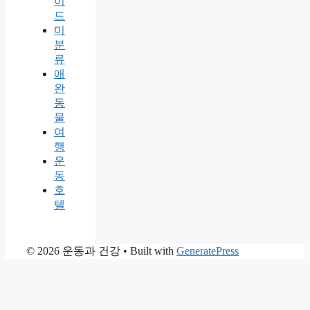
이
드
미
분
류
애
완
동
물
여
행
운
동
호
텔
© 2026 운동과 건강
• Built with
GeneratePress