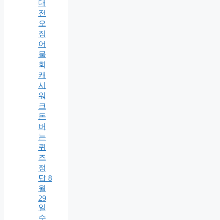
대
전
오
징
어
물
회
캐
시
워
크
돈
버
는
퀴
즈
정
답 8
월
29
일
수