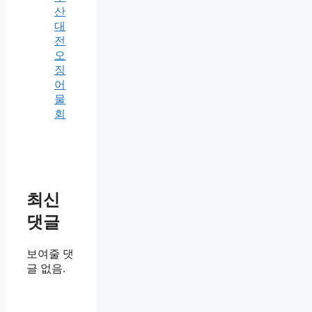
산
대
전
오
징
어
물
회
최신
댓글
보여줄 댓
글 없음.