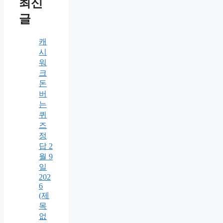
최신
글
캐
시
워
크
돈
버
는
퀴
즈
정
답 2
월 9
일
202
6
(제
목
없