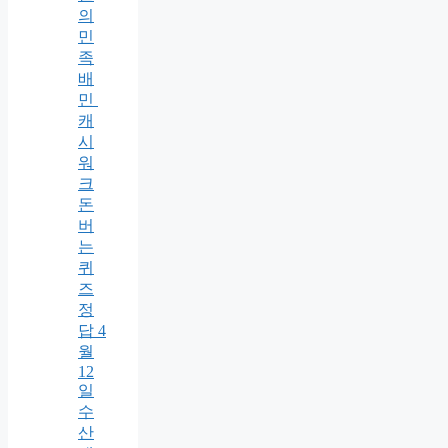
의
민
족
배
민
캐
시
워
크
돈
버
는
퀴
즈
정
답 4
월
12
일
수
산