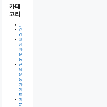
카테
고리
d
건
강
교
정
과
운
동
근
육
운
동
가
이
드
미
분