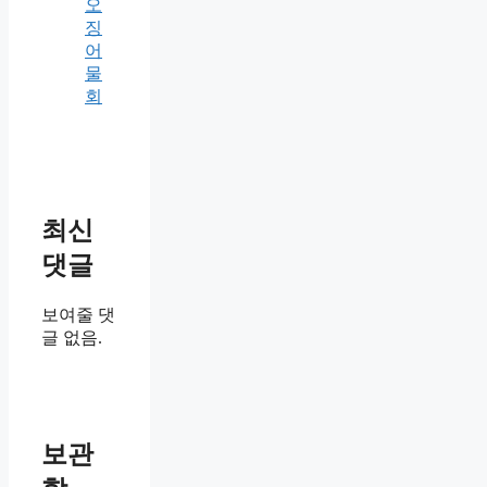
오
징
어
물
회
최신
댓글
보여줄 댓
글 없음.
보관