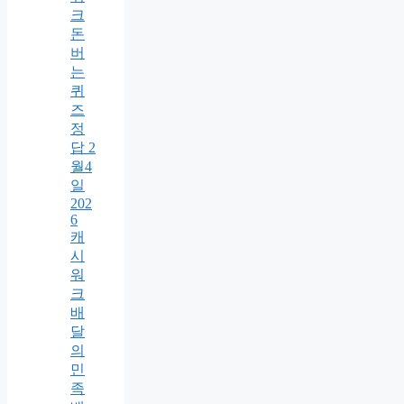
크
돈
버
는
퀴
즈
정
답 2
월4
일
202
6
캐
시
워
크
배
달
의
민
족