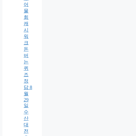
어
물
회
캐
시
워
크
돈
버
는
퀴
즈
정
답 8
월
29
일
수
산
대
전