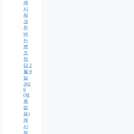
캐
시
워
크
돈
버
는
퀴
즈
정
답 2
월 9
일
202
6
(제
목
없
음)
캐
시
워