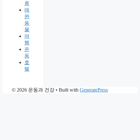
류
애
완
동
물
여
행
운
동
호
텔
© 2026 운동과 건강
• Built with
GeneratePress