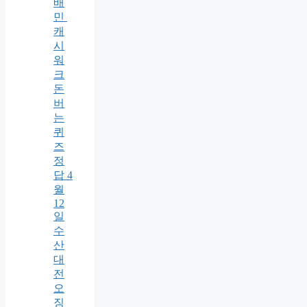
배
민
캐
시
워
크
돈
버
는
퀴
즈
정
답 4
월
12
일
수
산
대
전
오
징