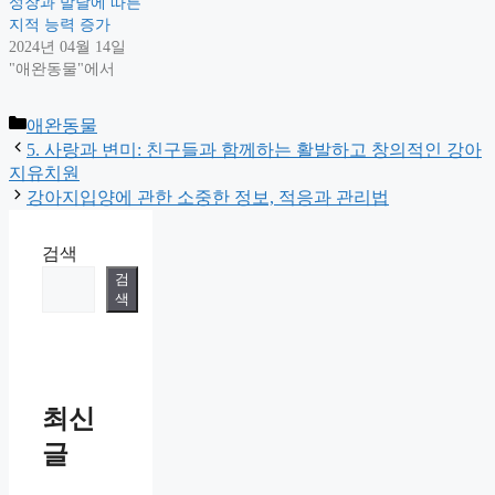
성장과 발달에 따른
지적 능력 증가
2024년 04월 14일
"애완동물"에서
Categories
애완동물
5. 사랑과 변미: 친구들과 함께하는 활발하고 창의적인 강아
지유치원
강아지입양에 관한 소중한 정보, 적응과 관리법
검색
검
색
최신
글