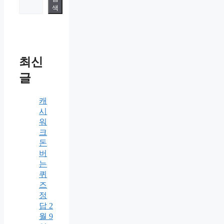
색
최신
글
캐
시
워
크
돈
버
는
퀴
즈
정
답 2
월 9