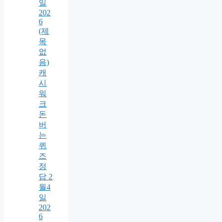
일
202
6
(제
목
없
음)
캐
시
워
크
돈
버
는
퀴
즈
정
답 2
월4
일
202
6