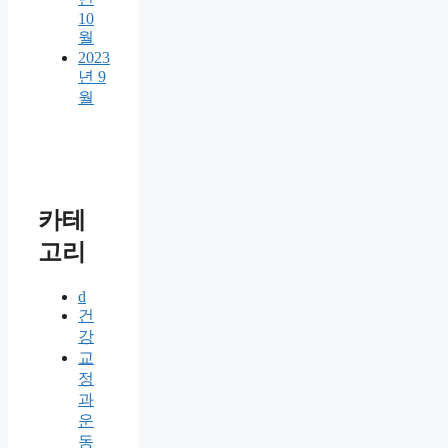
10
월
2023
년 9
월
카테
고리
d
건
강
교
정
과
운
동