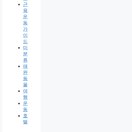
근
육
운
동
가
이
드
미
분
류
애
완
동
물
여
행
운
동
호
텔