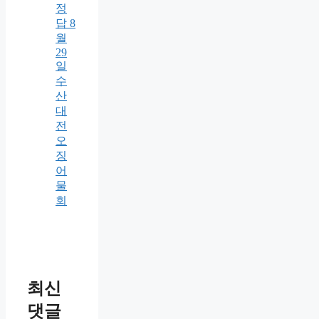
정
답 8
월
29
일
수
산
대
전
오
징
어
물
회
최신
댓글