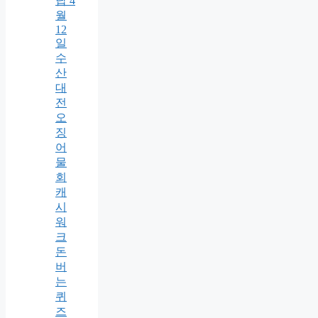
답 4
월
12
일
수
산
대
전
오
징
어
물
회
캐
시
워
크
돈
버
는
퀴
즈