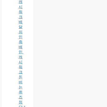
캐
시
워
크
배
달
의
민
족
배
민
캐
시
워
크
돈
버
는
퀴
즈
정