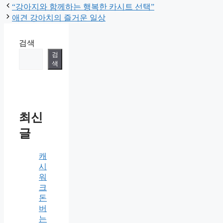
“강아지와 함께하는 행복한 카시트 선택”
애견 강아치의 즐거운 일상
검색
검
색
최신
글
캐
시
워
크
돈
버
는