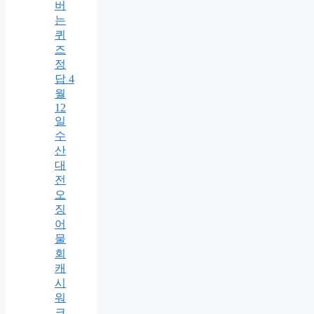
버
는
퀴
즈
정
답 4
월
12
일
수
산
대
전
오
징
어
물
회
캐
시
워
크