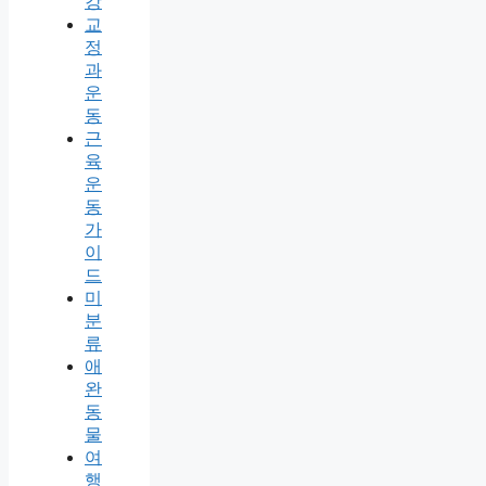
강
교
정
과
운
동
근
육
운
동
가
이
드
미
분
류
애
완
동
물
여
행