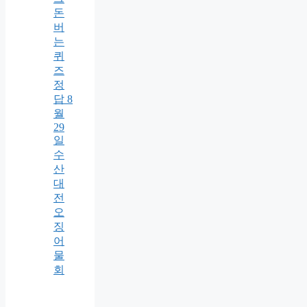
돈
버
는
퀴
즈
정
답 8
월
29
일
수
산
대
전
오
징
어
물
회