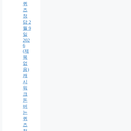
퀴
즈
정
답 2
월 9
일
202
6
(제
목
없
음)
캐
시
워
크
돈
버
는
퀴
즈
정