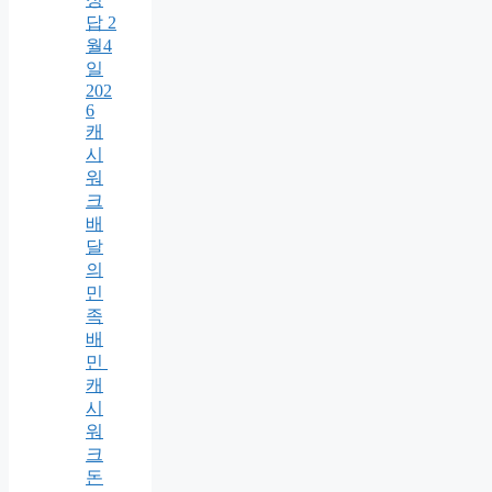
답 2
월4
일
202
6
캐
시
워
크
배
달
의
민
족
배
민
캐
시
워
크
돈