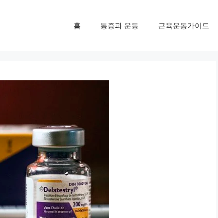
홈
통증과 운동
근육운동가이드