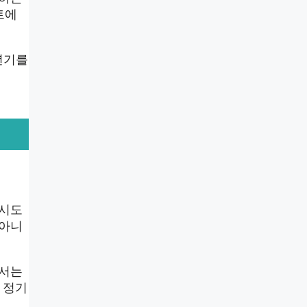
트에
년기를
 시도
 아니
해서는
 정기