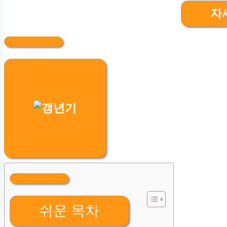
자
쉬운 목차