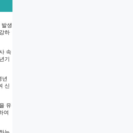
 발생
건강하
사 속
갱년기
갱년
여 신
을 유
취하여
절하는