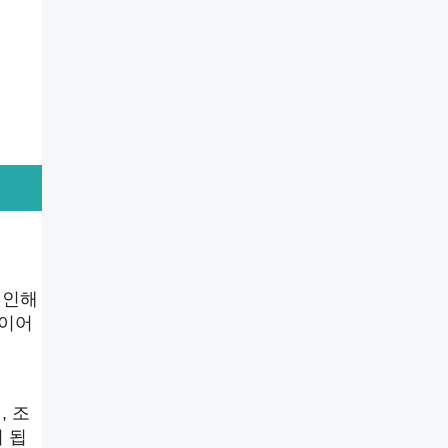
 인해
다이어
, 조
 됩