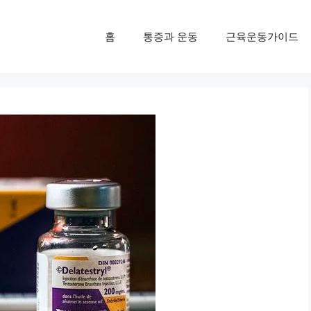
홈
통증과 운동
근육운동가이드