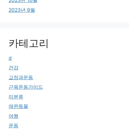
2023년 10월
2023년 9월
카테고리
d
건강
교정과운동
근육운동가이드
미분류
애완동물
여행
운동