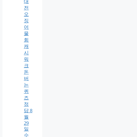
대
전
오
징
어
물
회
캐
시
워
크
돈
버
는
퀴
즈
정
답 8
월
29
일
수