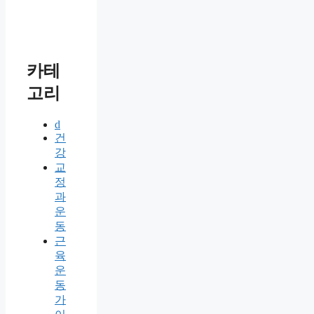
카테
고리
d
건
강
교
정
과
운
동
근
육
운
동
가