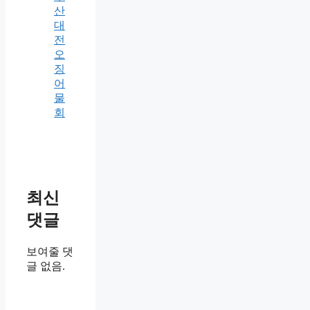
산
대
전
오
징
어
물
회
최신
댓글
보여줄 댓
글 없음.