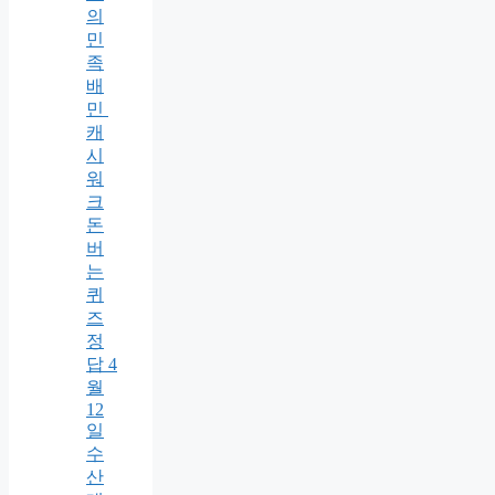
의
민
족
배
민
캐
시
워
크
돈
버
는
퀴
즈
정
답 4
월
12
일
수
산