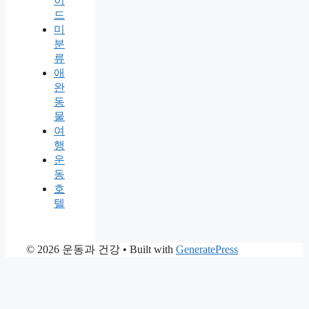
이
드
미
분
류
애
완
동
물
여
행
운
동
호
텔
© 2026 운동과 건강
• Built with
GeneratePress