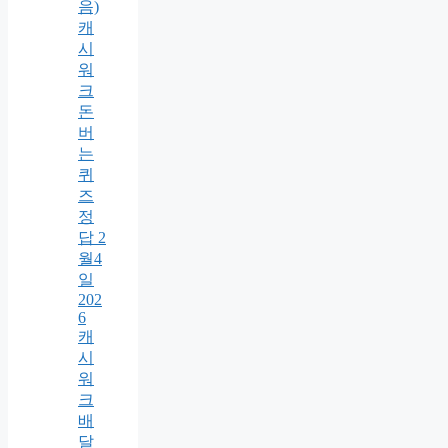
음)
캐
시
워
크
돈
버
는
퀴
즈
정
답 2
월4
일
202
6
캐
시
워
크
배
달