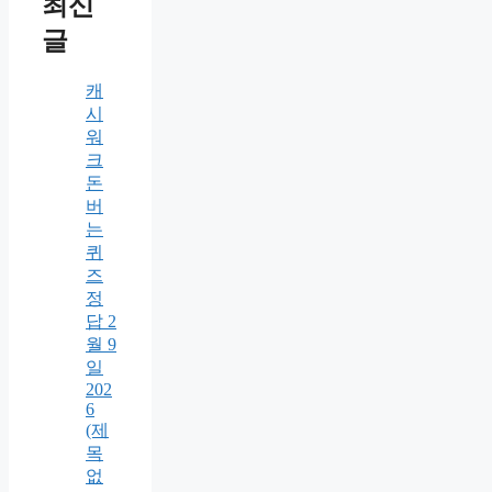
최신
글
캐
시
워
크
돈
버
는
퀴
즈
정
답 2
월 9
일
202
6
(제
목
없