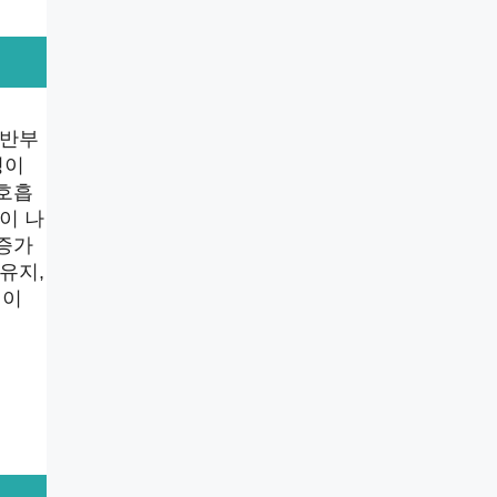
후반부
성이
 호흡
이 나
 증가
유지,
성이