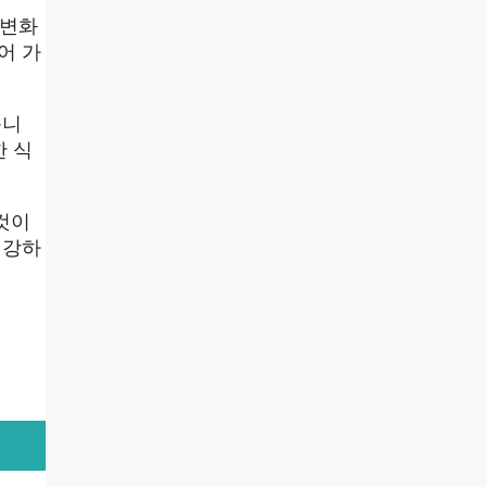
 변화
어 가
습니
한 식
것이
건강하