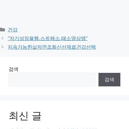
Categories
건강
“자기성장을햄.스트해소.때소명상앱”
지속가능한삶자연조화신선재료건강선택
검색
검색
최신 글