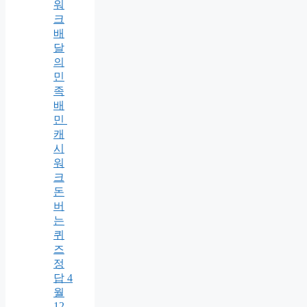
워
크
배
달
의
민
족
배
민
캐
시
워
크
돈
버
는
퀴
즈
정
답 4
월
12