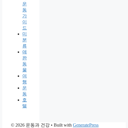
운
동
가
이
드
미
분
류
애
완
동
물
여
행
운
동
호
텔
© 2026 운동과 건강
• Built with
GeneratePress