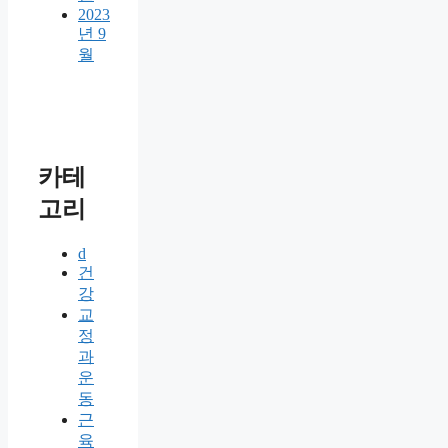
2023
년 9
월
카테
고리
d
건
강
교
정
과
운
동
근
육