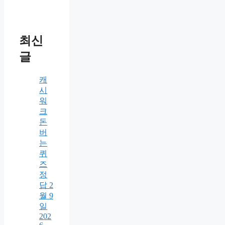
최신
글
캐
시
워
크
돈
버
는
퀴
즈
정
답 2
월 9
일
202