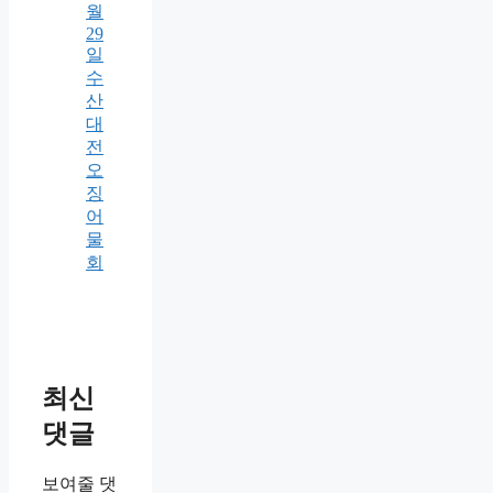
월
29
일
수
산
대
전
오
징
어
물
회
최신
댓글
보여줄 댓