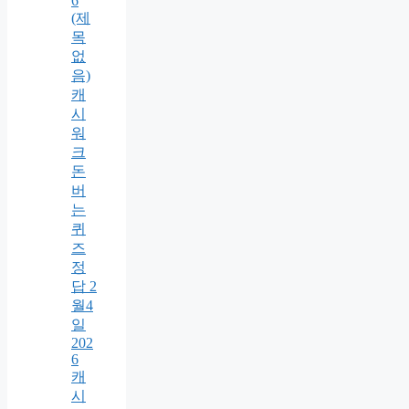
6
(제
목
없
음)
캐
시
워
크
돈
버
는
퀴
즈
정
답 2
월4
일
202
6
캐
시