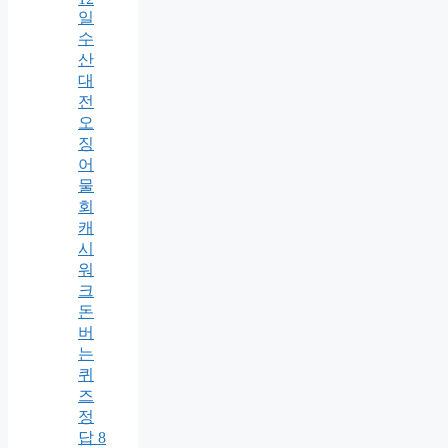
일
수
산
대
전
오
징
어
물
회
캐
시
워
크
돈
버
는
퀴
즈
정
답 8