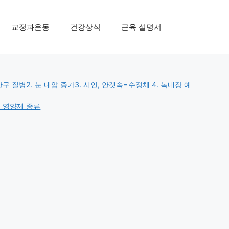
교정과운동
건강상식
근육 설명서
s
 안구 질병2. 눈 내압 증가3. 시인, 안갯속=수정체 4. 녹내장 예
 영양제 종류