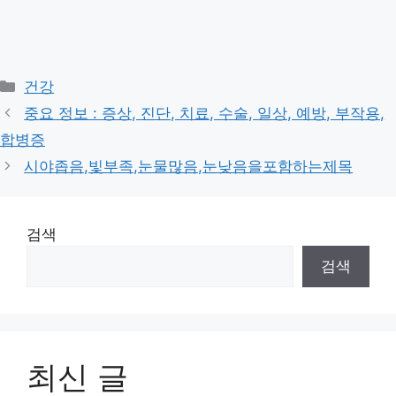
Categories
건강
중요 정보 : 증상, 진단, 치료, 수술, 일상, 예방, 부작용,
합병증
시야좁음,빛부족,눈물많음,눈낮음을포함하는제목
검색
검색
최신 글