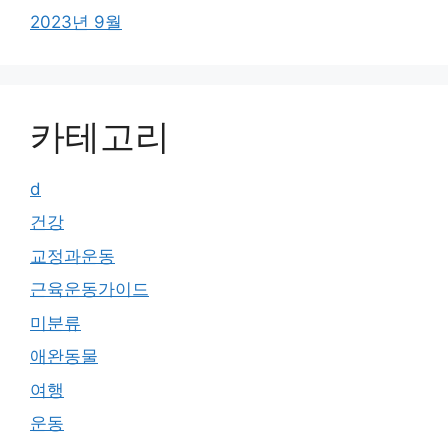
2023년 9월
카테고리
d
건강
교정과운동
근육운동가이드
미분류
애완동물
여행
운동