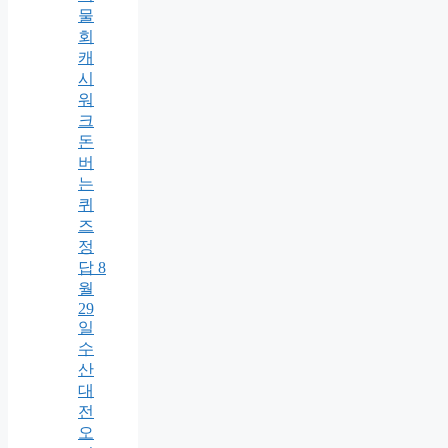
물
회
캐
시
워
크
돈
버
는
퀴
즈
정
답 8
월
29
일
수
산
대
전
오