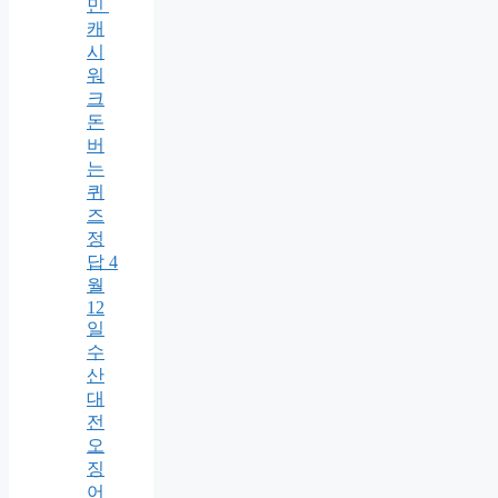
민
캐
시
워
크
돈
버
는
퀴
즈
정
답 4
월
12
일
수
산
대
전
오
징
어