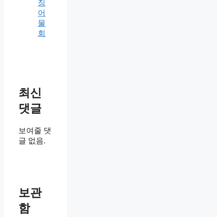
징
어
물
회
최신
댓글
보여줄 댓
글 없음.
보관
함