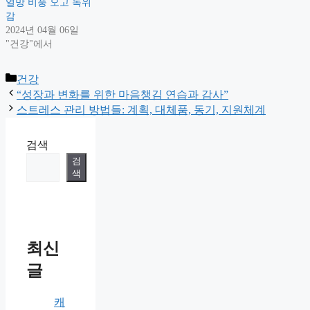
얼망 비풍 오고 녹위
감
2024년 04월 06일
"건강"에서
Categories
건강
“성장과 변화를 위한 마음챙김 연습과 감사”
스트레스 관리 방법들: 계획, 대체품, 동기, 지원체계
검색
검
색
최신
글
캐