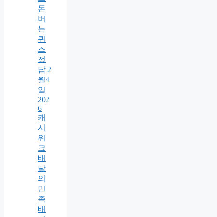
돈
버
는
퀴
즈
정
답 2
월4
일
202
6
캐
시
워
크
배
달
의
민
족
배