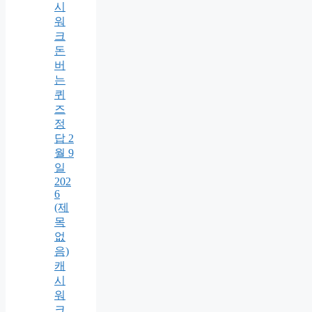
시
워
크
돈
버
는
퀴
즈
정
답 2
월 9
일
202
6
(제
목
없
음)
캐
시
워
크