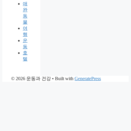
애
완
동
물
여
행
운
동
호
텔
© 2026 운동과 건강
• Built with
GeneratePress