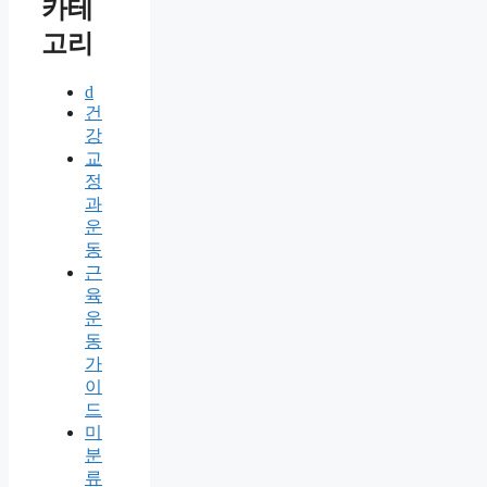
카테
고리
d
건
강
교
정
과
운
동
근
육
운
동
가
이
드
미
분
류