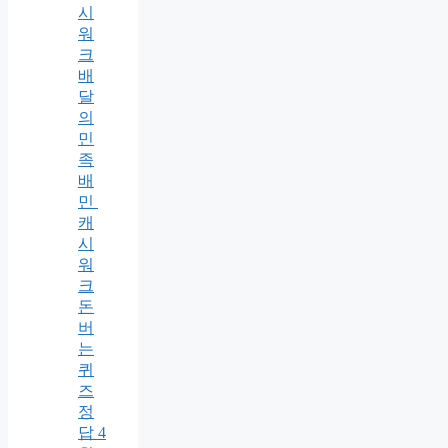
시
워
크
배
달
의
민
족
배
민
캐
시
워
크
돈
버
는
퀴
즈
정
답 4