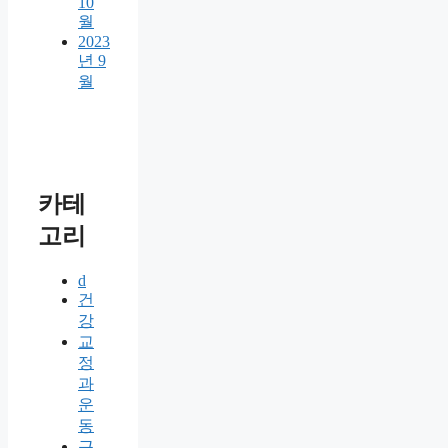
10
월
2023
년 9
월
카테
고리
d
건
강
교
정
과
운
동
근