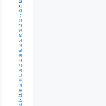
월
12
일
수
산
대
전
오
징
어
물
회
캐
시
워
크
돈
버
는
퀴
즈
정