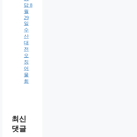
답 8
월
29
일
수
산
대
전
오
징
어
물
회
최신
댓글