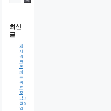
최신
글
캐
시
워
크
돈
버
는
퀴
즈
정
답 2
월 9
일