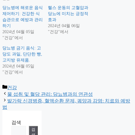
당뇨병에 해로운 음식
헬스 운동의 고혈압과
제어하기: 건강한 식
당뇨에 미치는 긍정적
습관으로 예방과 관리
효과
하기
2024년 04월 06일
2024년 04월 05일
"건강"에서
"건강"에서
당뇨병 금기 음식: 고
당도 과일, 단단한 빵,
고지방 유제품.
2024년 04월 05일
"건강"에서
Categories
건강
물 섭취 및 혈당 관리: 당뇨병과의 연관성
발가락 신경병증, 혈액순환 문제, 궤양과 감염: 치료와 예방
법
검색
검
색