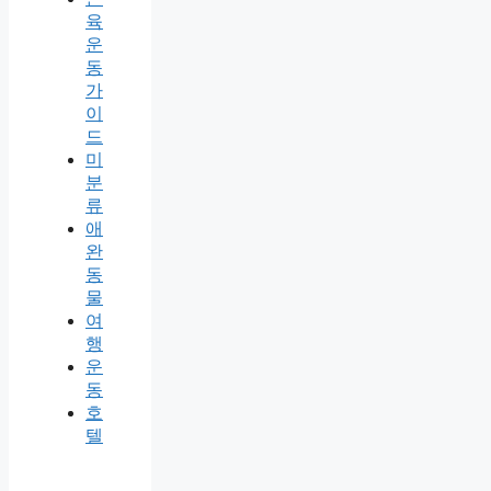
육
운
동
가
이
드
미
분
류
애
완
동
물
여
행
운
동
호
텔