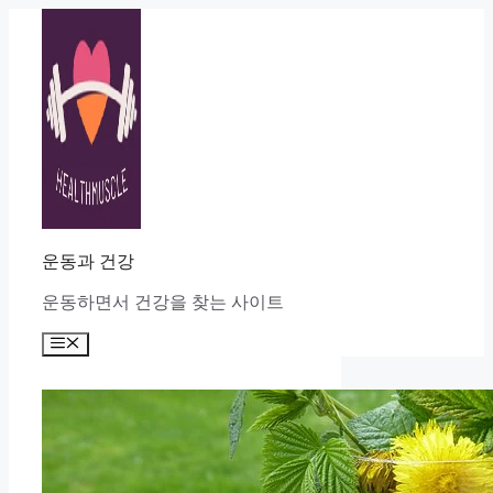
Skip
to
content
운동과 건강
운동하면서 건강을 찾는 사이트
Menu