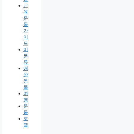
근
육
운
동
가
이
드
미
분
류
애
완
동
물
여
행
운
동
호
텔