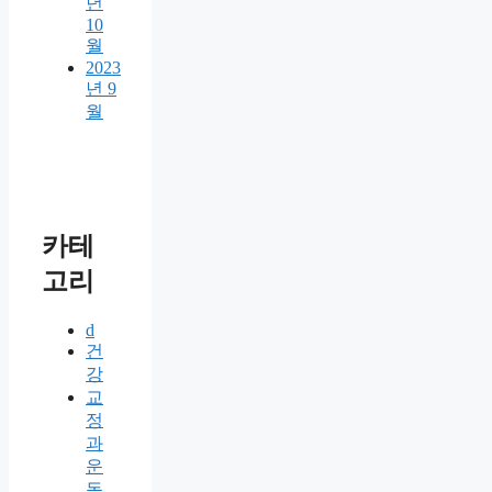
년
10
월
2023
년 9
월
카테
고리
d
건
강
교
정
과
운
동