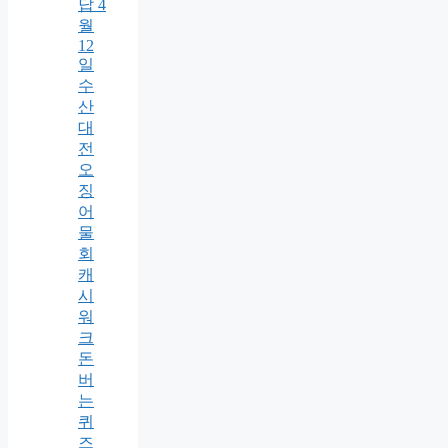
답 4
월
12
일
수
산
대
전
오
징
어
물
회
캐
시
워
크
돈
버
는
퀴
즈