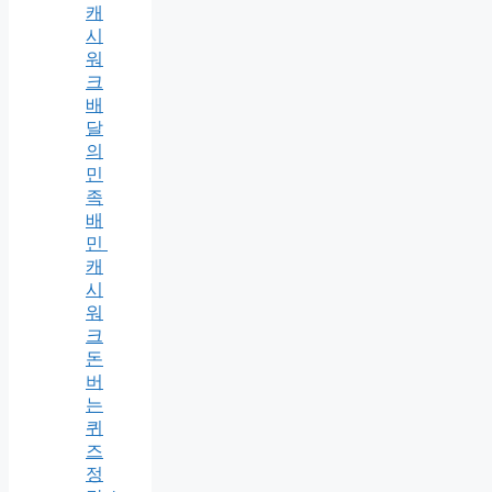
캐
시
워
크
배
달
의
민
족
배
민
캐
시
워
크
돈
버
는
퀴
즈
정