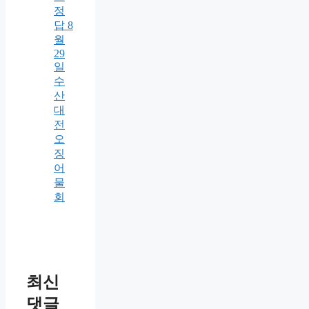
정
답 8
월
29
일
수
산
대
전
오
징
어
물
회
최신
댓글