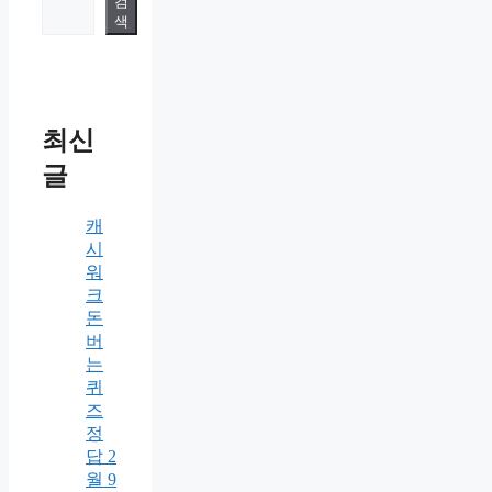
검
색
최신
글
캐
시
워
크
돈
버
는
퀴
즈
정
답 2
월 9