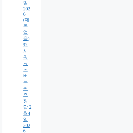
일
202
6
(제
목
없
음)
캐
시
워
크
돈
버
는
퀴
즈
정
답 2
월4
일
202
6