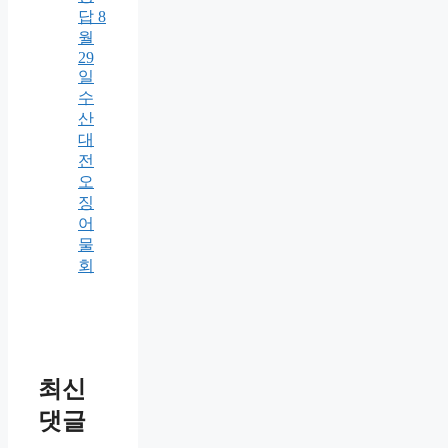
답 8
월
29
일
수
산
대
전
오
징
어
물
회
최신
댓글