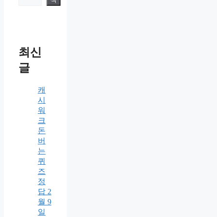
최신
글
캐
시
워
크
돈
버
는
퀴
즈
정
답 2
월 9
일