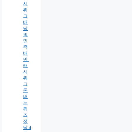
시
워
크
배
달
의
민
족
배
민
캐
시
워
크
돈
버
는
퀴
즈
정
답 4