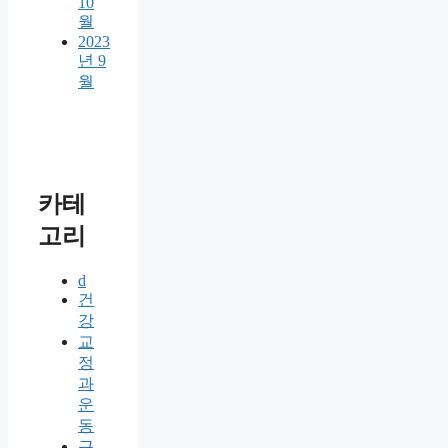
10
월
2023
년 9
월
카테
고리
d
건
강
교
정
과
운
동
근