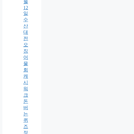
월
12
일
수
산
대
전
오
징
어
물
회
캐
시
워
크
돈
버
는
퀴
즈
정