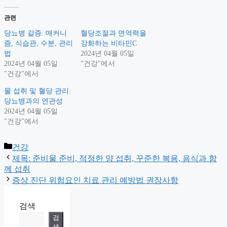
관련
당뇨병 갈증: 매커니
혈당조절과 면역력을
즘, 식습관, 수분, 관리
강화하는 비타민C
법
2024년 04월 05일
2024년 04월 05일
"건강"에서
"건강"에서
물 섭취 및 혈당 관리:
당뇨병과의 연관성
2024년 04월 05일
"건강"에서
Categories
건강
제목: 준비물 준비, 적정한 양 섭취, 꾸준한 복용, 음식과 함
께 섭취
증상 진단 위험요인 치료 관리 예방법 권장사항
검색
검
색