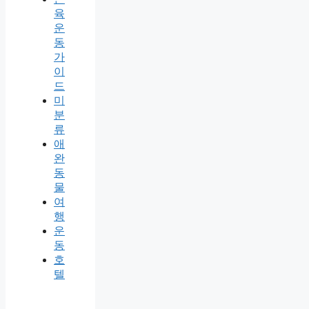
육
운
동
가
이
드
미
분
류
애
완
동
물
여
행
운
동
호
텔