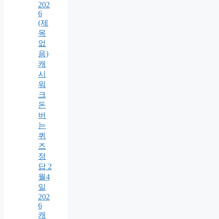
202
6
(제
목
없
음)
캐
시
워
크
돈
버
는
퀴
즈
정
답 2
월4
일
202
6
캐