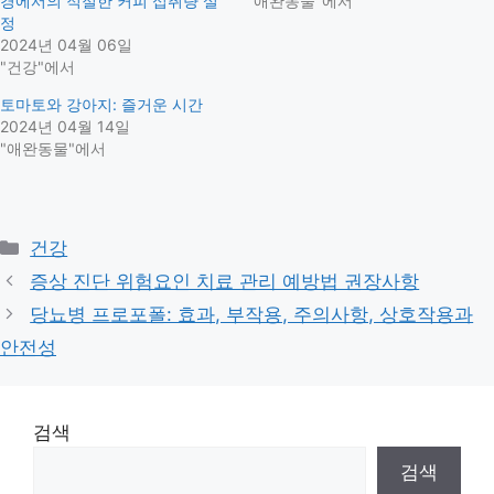
경에서의 적절한 커피 섭취량 설
"애완동물"에서
정
2024년 04월 06일
"건강"에서
토마토와 강아지: 즐거운 시간
2024년 04월 14일
"애완동물"에서
Categories
건강
증상 진단 위험요인 치료 관리 예방법 권장사항
당뇨병 프로포폴: 효과, 부작용, 주의사항, 상호작용과
안전성
검색
검색