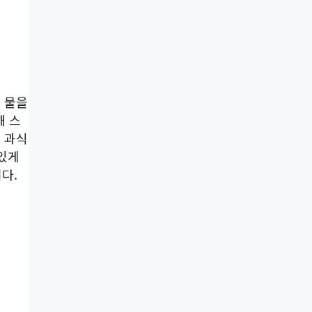
 물을
해 스
 과식
 있게
다.