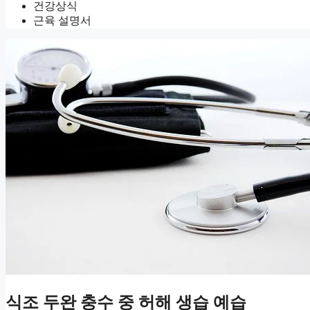
건강상식
근육 설명서
식조 두완 충수 중 허해 생습 예습