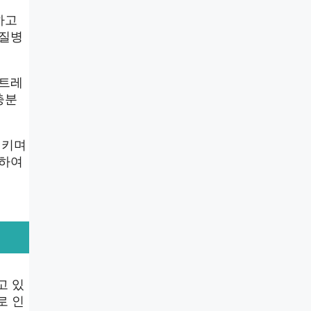
하고
 질병
스트레
충분
시키며
취하여
고 있
로 인