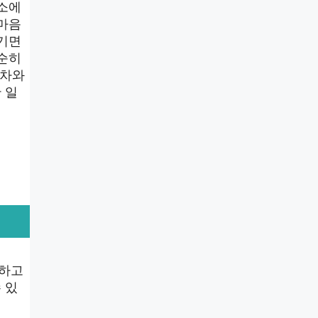
해소에
 마음
즐기면
단순히
 차와
 일
절하고
 있