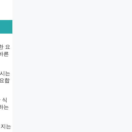
한 요
올바른
마시는
중요합
 식
피하는
해지는