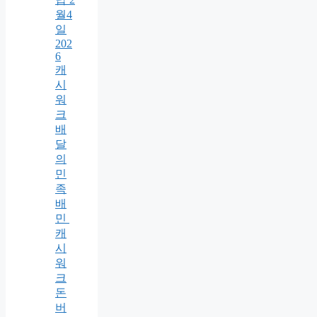
월4
일
202
6
캐
시
워
크
배
달
의
민
족
배
민
캐
시
워
크
돈
버