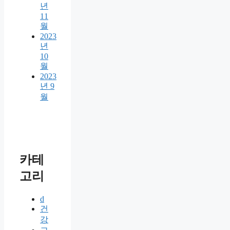
년
11
월
2023
년
10
월
2023
년 9
월
카테
고리
d
건
강