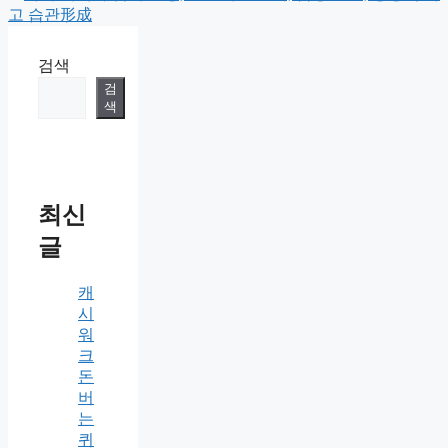
고 습관形成
검색
검
색
최신
글
캐
시
워
크
돈
버
는
퀴