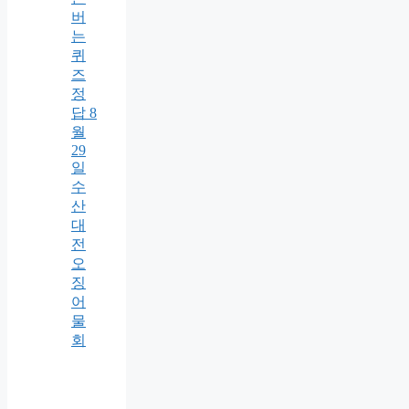
버
는
퀴
즈
정
답 8
월
29
일
수
산
대
전
오
징
어
물
회