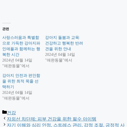
관련
사랑스러움과 특별함
강아지 돌봄과 교육:
으로 가득한 강아지파
건강하고 행복한 반려
인애플과 함께하는 행
견을 위한 안내
복한 시간
2024년 04월 14일
2024년 04월 14일
"애완동물"에서
"애완동물"에서
강아지 안전과 편안함
을 위한 최적 목줄 선
택하기
2024년 04월 14일
"애완동물"에서
Categories
건강
자외선 차단제: 피부 건강을 위한 필수 아이템
자기 이해와 심리 안정, 스트레스 관리, 감정 조절, 긍정적 사