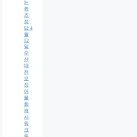
는
퀴
즈
정
답 4
월
12
일
수
산
대
전
오
징
어
물
회
캐
시
워
크
돈