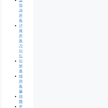
교
정
과
운
동
근
육
운
동
가
이
드
미
분
류
애
완
동
물
여
행
운