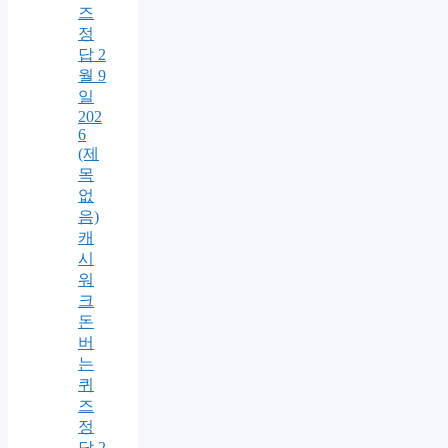
즈
정
답 2
월 9
일
202
6
(제
목
없
음)
캐
시
워
크
돈
버
는
퀴
즈
정
답 2