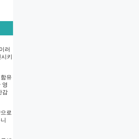
 이러
진시키
 함유
 영
만감
량으로
습니