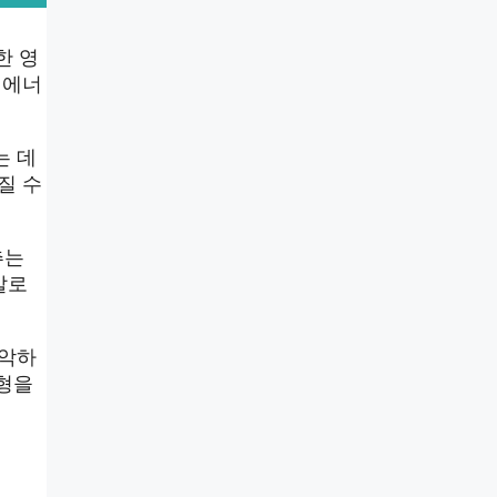
한 영
 에너
는 데
질 수
추는
칼로
파악하
균형을