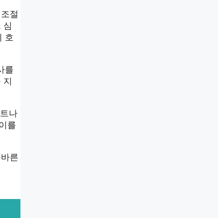
 조절
 심
 호
사를
 지
어트나
 이를
올바른