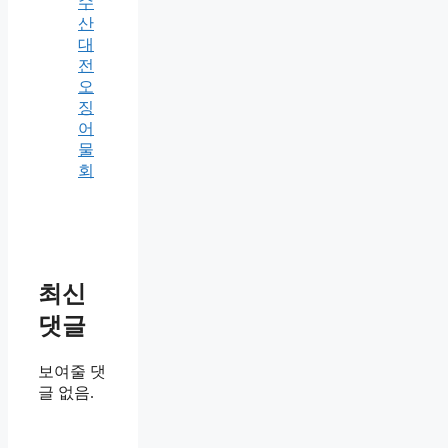
수
산
대
전
오
징
어
물
회
최신
댓글
보여줄 댓
글 없음.