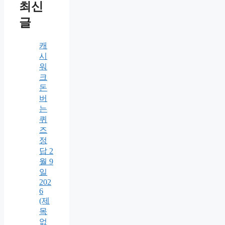
최신
글
캐
시
워
크
돈
버
는
퀴
즈
정
답 2
월 9
일
202
6
(제
목
없