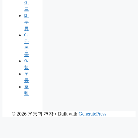
이
드
미
분
류
애
완
동
물
여
행
운
동
호
텔
© 2026 운동과 건강
• Built with
GeneratePress