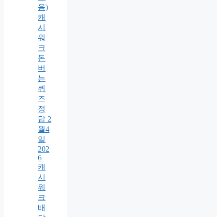
음)
캐
시
워
크
돈
버
는
퀴
즈
정
답 2
월4
일
202
6
캐
시
워
크
배