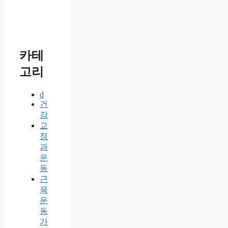
카테
고리
d
건
강
교
정
과
운
동
근
육
운
동
가