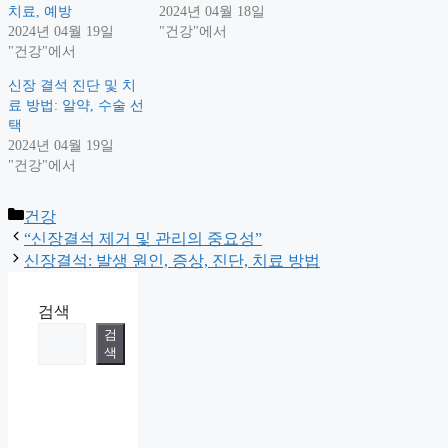
치료, 예방
2024년 04월 18일
2024년 04월 19일
"건강"에서
"건강"에서
신장 결석 진단 및 치
료 방법: 알약, 수술 선
택
2024년 04월 19일
"건강"에서
Categories
건강
“신장결석 제거 및 관리의 중요성”
신장결석: 발생 원인, 증상, 진단, 치료 방법
검색
검
색