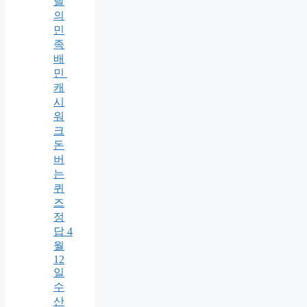
달
의
민
족
배
민
캐
시
워
크
돈
버
는
퀴
즈
정
답 4
월
12
일
수
산