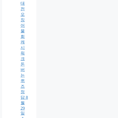
대
전
오
징
어
물
회
캐
시
워
크
돈
버
는
퀴
즈
정
답 8
월
29
일