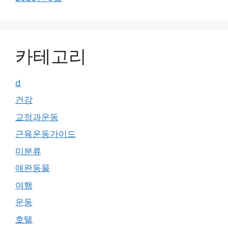
카테고리
d
건강
교정과운동
근육운동가이드
미분류
애완동물
여행
운동
호텔