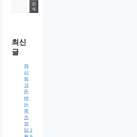
검
색
최신
글
캐
시
워
크
돈
버
는
퀴
즈
정
답 2
월 9