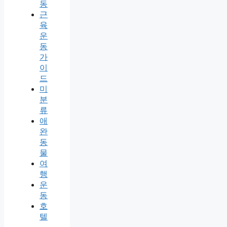
동
근
육
운
동
가
이
드
미
분
류
애
완
동
물
여
행
운
동
호
텔