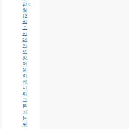
답 4
월
12
일
수
산
대
전
오
징
어
물
회
캐
시
워
크
돈
버
는
퀴