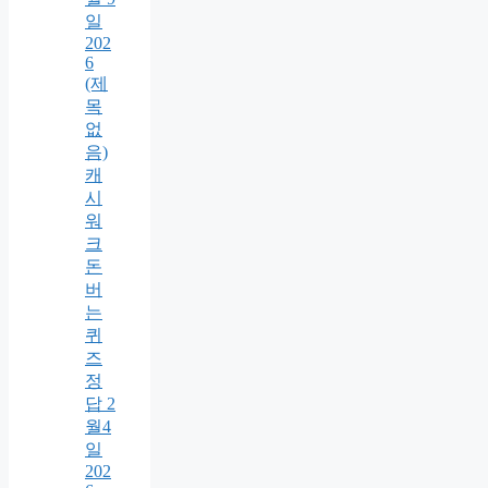
일
202
6
(제
목
없
음)
캐
시
워
크
돈
버
는
퀴
즈
정
답 2
월4
일
202