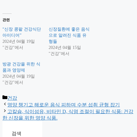
관련
“신장 콩팥 건강식단
신장질환에 좋은 음식
아이디어”
으로 알려진 식품 유
2024년 04월 19일
형들
"건강"에서
2024년 04월 15일
"건강"에서
방광 건강을 위한 식
품과 영양제
2024년 04월 19일
"건강"에서
Categories
건강
영양 챙기고 해로운 음식 피하며 수분 섭취 균형 잡기
고칼슘, 식이섬유, 비타민 D, 식염 조절이 필요한 식품: 건강
한 신장을 위한 영양 식품.
검색