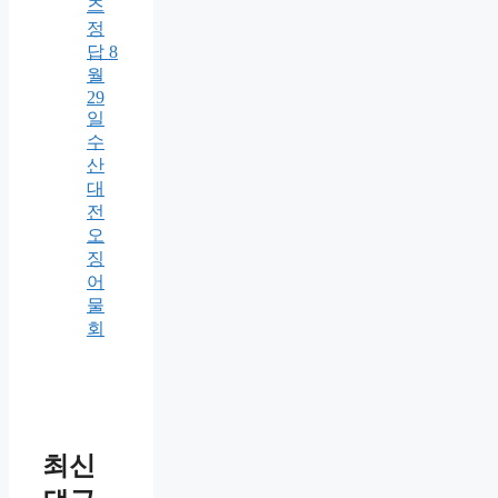
즈
정
답 8
월
29
일
수
산
대
전
오
징
어
물
회
최신