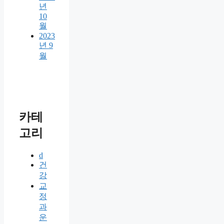
년
10
월
2023
년 9
월
카테
고리
d
건
강
교
정
과
운