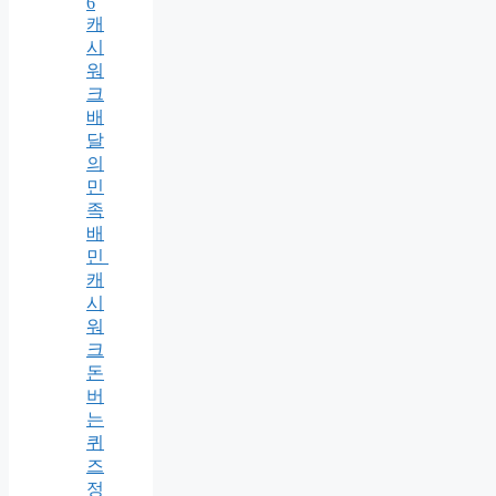
6
캐
시
워
크
배
달
의
민
족
배
민
캐
시
워
크
돈
버
는
퀴
즈
정