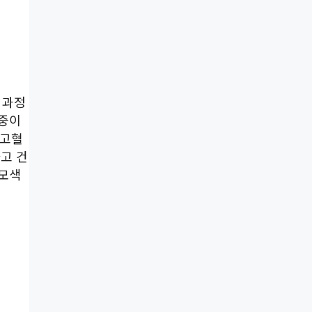
 과정
체중이
 고혈
고 건
 모색