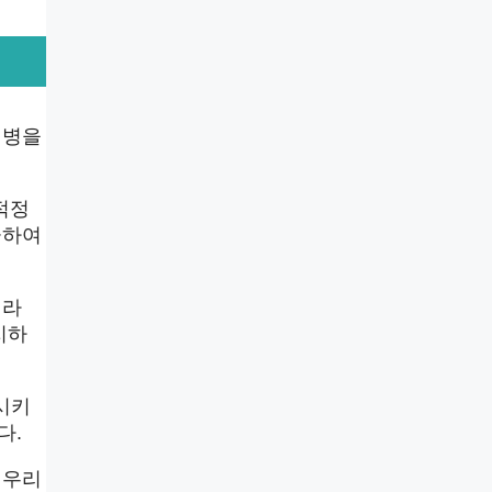
질병을
적정
급하여
니라
지하
시키
다.
 우리