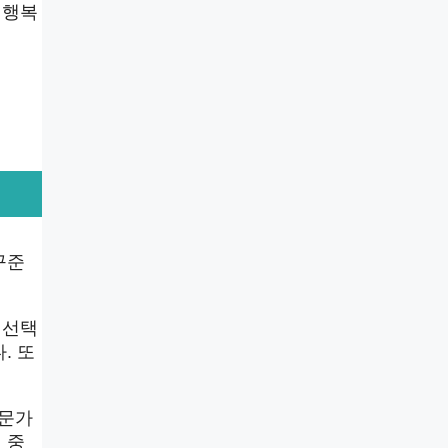
 행복
꾸준
 선택
. 또
전문가
 중