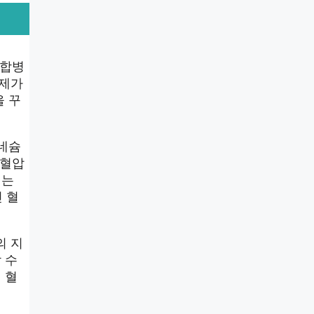
 합병
문제가
을 꾸
그네슘
 혈압
키는
 혈
의 지
 수
 혈