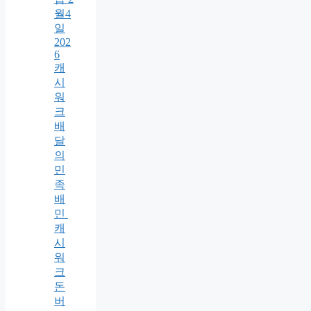
월4
일
202
6
캐
시
워
크
배
달
의
민
족
배
민
캐
시
워
크
돈
버