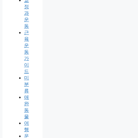
교
정
과
운
동
근
육
운
동
가
이
드
미
분
류
애
완
동
물
여
행
운