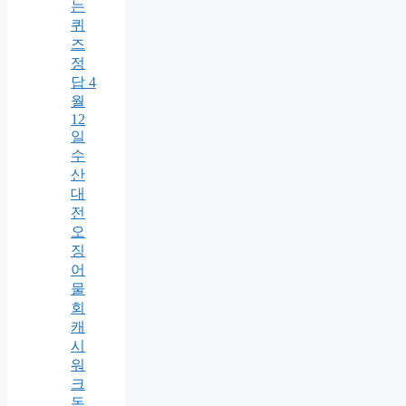
는
퀴
즈
정
답 4
월
12
일
수
산
대
전
오
징
어
물
회
캐
시
워
크
돈