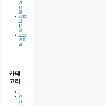
년
11
월
2023
년
10
월
2023
년 9
월
카테
고리
d
건
강