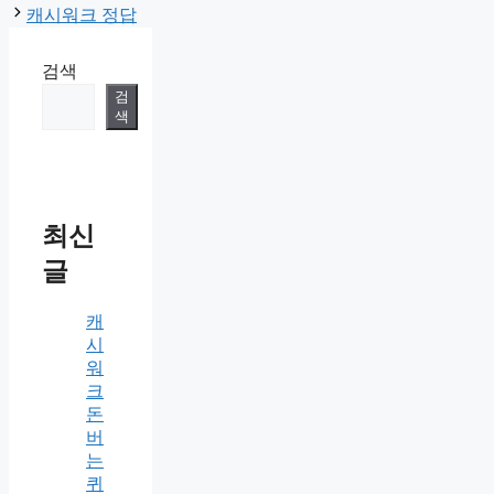
캐시워크 정답
검색
검
색
최신
글
캐
시
워
크
돈
버
는
퀴