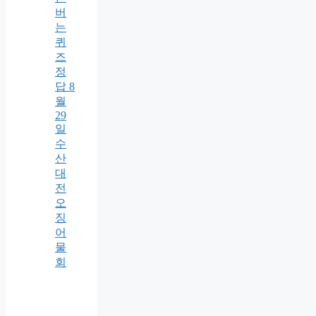
버
는
퀴
즈
정
답 8
월
29
일
수
산
대
전
오
징
어
물
회