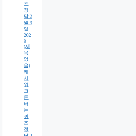
즈
정
답 2
월 9
일
202
6
(제
목
없
음)
캐
시
워
크
돈
버
는
퀴
즈
정
답 2