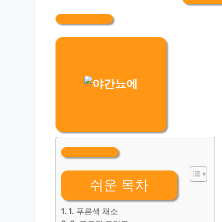
쉬운 목차
1. 푸른색 채소