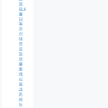
정
답 4
월
12
일
수
산
대
전
오
징
어
물
회
캐
시
워
크
돈
버
는