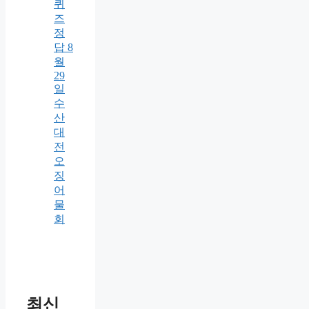
퀴
즈
정
답 8
월
29
일
수
산
대
전
오
징
어
물
회
최신