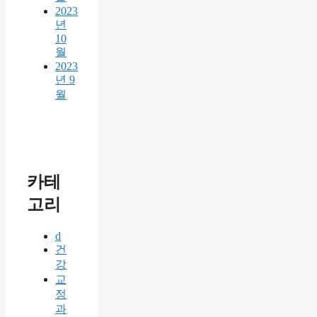
2023
년
10
월
2023
년 9
월
카테
고리
d
건
강
교
정
과