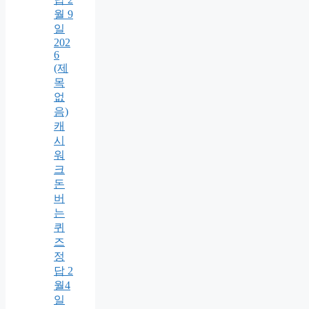
월 9
일
202
6
(제
목
없
음)
캐
시
워
크
돈
버
는
퀴
즈
정
답 2
월4
일