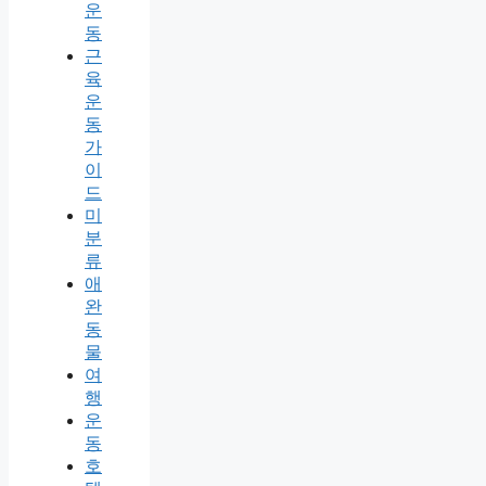
운
동
근
육
운
동
가
이
드
미
분
류
애
완
동
물
여
행
운
동
호