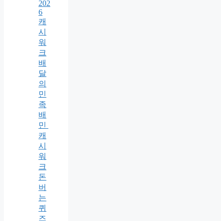
202
6
캐
시
워
크
배
달
의
민
족
배
민
캐
시
워
크
돈
버
는
퀴
즈