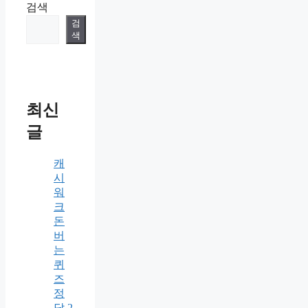
검색
검
색
최신
글
캐
시
워
크
돈
버
는
퀴
즈
정
답 2