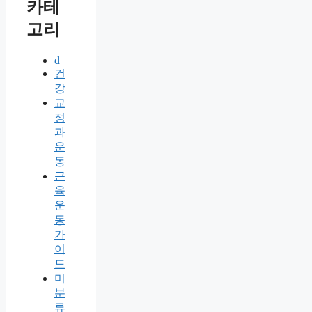
카테
고리
d
건
강
교
정
과
운
동
근
육
운
동
가
이
드
미
분
류