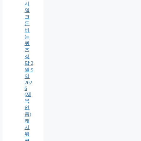
시
워
크
돈
버
는
퀴
즈
정
답 2
월 9
일
202
6
(제
목
없
음)
캐
시
워
크