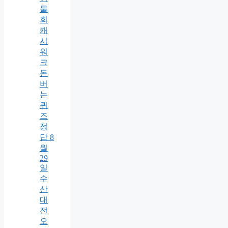
물
회
캐
시
워
크
돈
버
는
퀴
즈
정
답 8
월
29
일
수
산
대
전
오