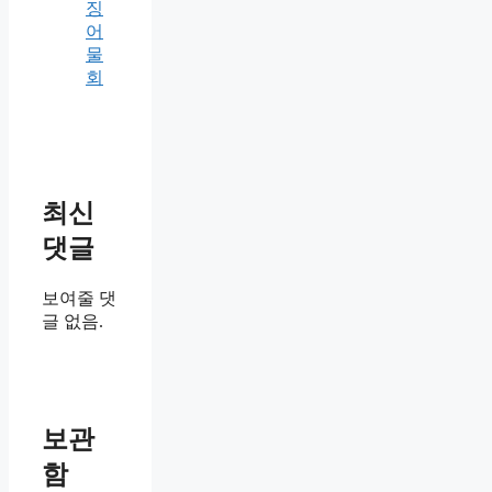
징
어
물
회
최신
댓글
보여줄 댓
글 없음.
보관
함