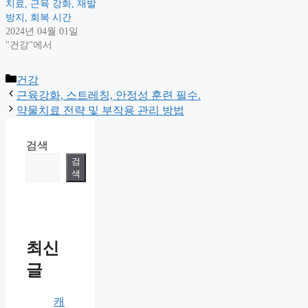
치료, 근육 강화, 재발
방지, 회복 시간
2024년 04월 01일
"건강"에서
Categories
건강
근육강화, 스트레칭, 안정성 훈련 필수.
약물치료 전략 및 부작용 관리 방법
검색
검
색
최신
글
캐