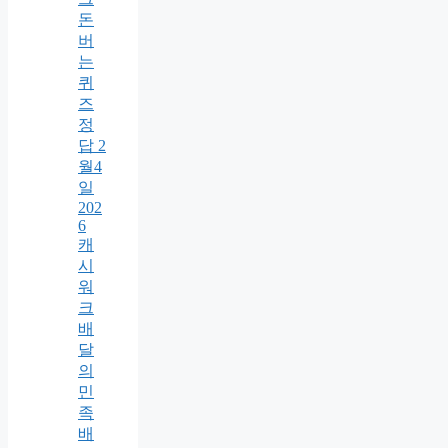
돈
버
는
퀴
즈
정
답 2
월4
일
202
6
캐
시
워
크
배
달
의
민
족
배