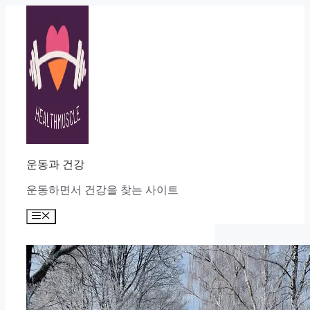
Skip
to
content
운동과 건강
운동하면서 건강을 찾는 사이트
Menu