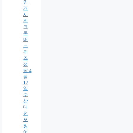
민
캐
시
워
크
돈
버
는
퀴
즈
정
답 4
월
12
일
수
산
대
전
오
징
어