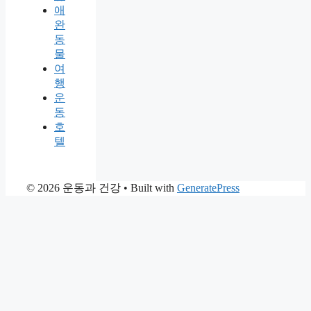
애
완
동
물
여
행
운
동
호
텔
© 2026 운동과 건강
• Built with
GeneratePress