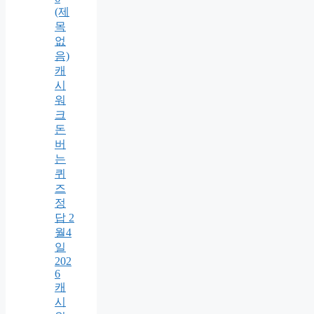
(제
목
없
음)
캐
시
워
크
돈
버
는
퀴
즈
정
답 2
월4
일
202
6
캐
시