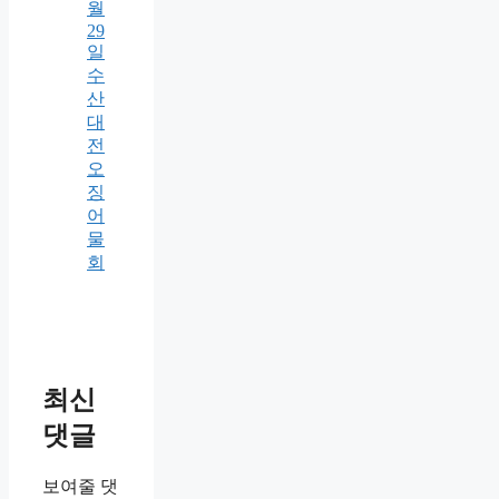
월
29
일
수
산
대
전
오
징
어
물
회
최신
댓글
보여줄 댓