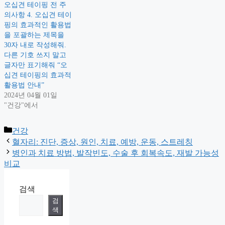
오십견 테이핑 전 주
의사항 4. 오십견 테이
핑의 효과적인 활용법
을 포괄하는 제목을
30자 내로 작성해줘.
다른 기호 쓰지 말고
글자만 표기해줘 “오
십견 테이핑의 효과적
활용법 안내”
2024년 04월 01일
"건강"에서
Categories
건강
혈자리: 진단, 증상, 원인, 치료, 예방, 운동, 스트레칭
병인과 치료 방법, 발작빈도, 수술 후 회복속도, 재발 가능성
비교
검색
검
색