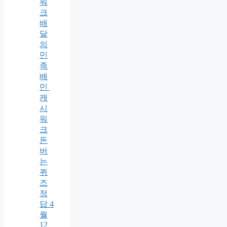
워
크
배
달
의
민
족
배
민
캐
시
워
크
돈
버
는
퀴
즈
정
답 4
월
12