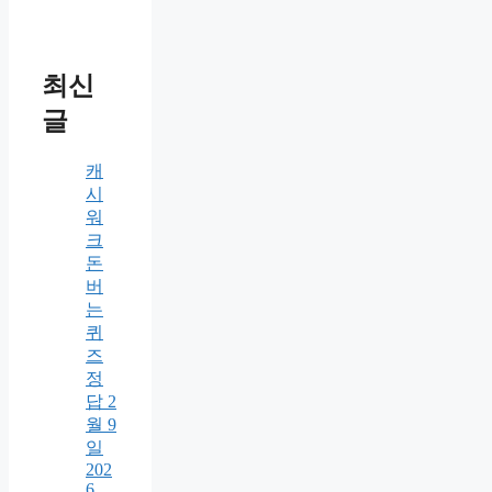
최신
글
캐
시
워
크
돈
버
는
퀴
즈
정
답 2
월 9
일
202
6