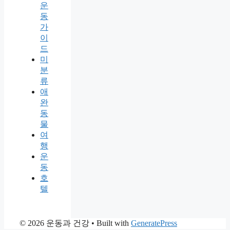
운
동
가
이
드
미
분
류
애
완
동
물
여
행
운
동
호
텔
© 2026 운동과 건강
• Built with
GeneratePress