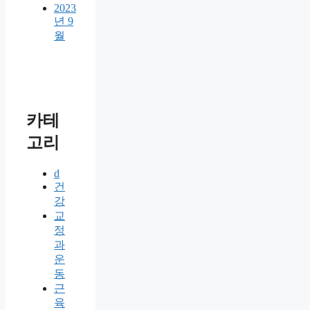
2023
년 9
월
카테
고리
d
건
강
교
정
과
운
동
근
육