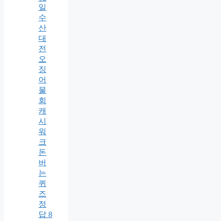
일
수
산
대
전
오
징
어
물
회
캐
시
워
크
돈
버
는
퀴
즈
정
답 8