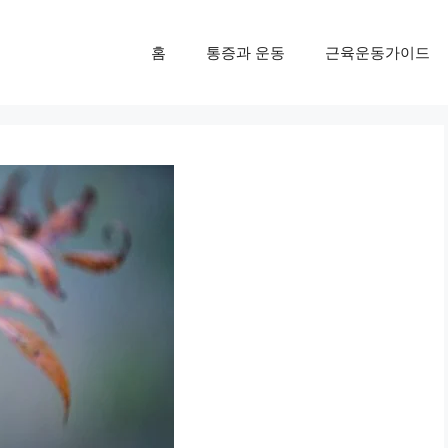
홈
통증과 운동
근육운동가이드