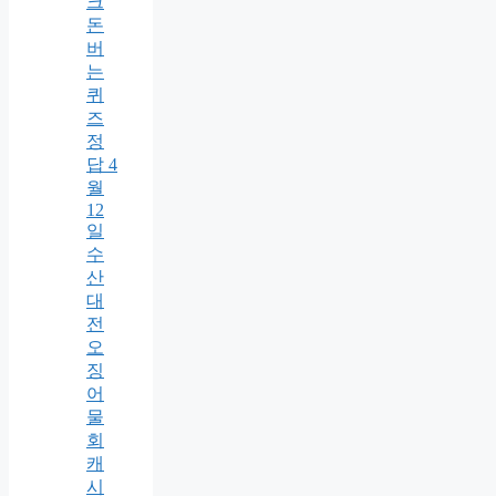
크
돈
버
는
퀴
즈
정
답 4
월
12
일
수
산
대
전
오
징
어
물
회
캐
시