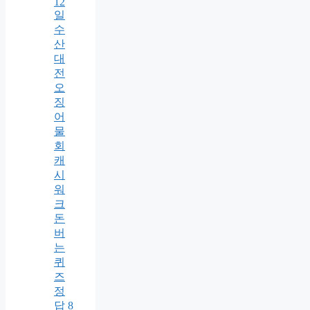
12
일
수
산
대
전
오
징
어
물
회
캐
시
워
크
돈
버
는
퀴
즈
정
답 8