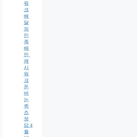
워
크
배
달
의
민
족
배
민
캐
시
워
크
돈
버
는
퀴
즈
정
답 4
월