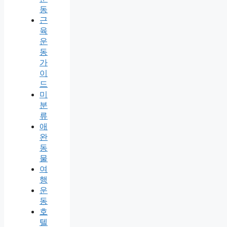
동
근
육
운
동
가
이
드
미
분
류
애
완
동
물
여
행
운
동
호
텔