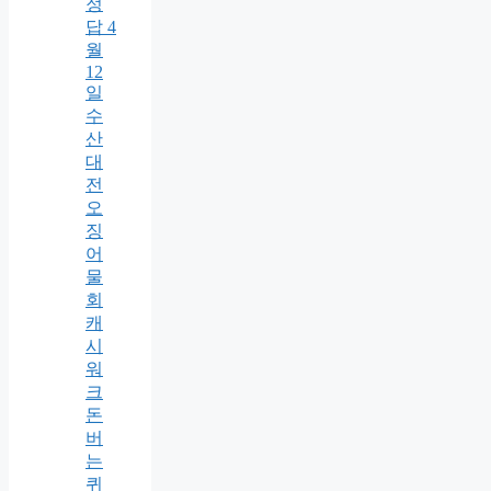
정
답 4
월
12
일
수
산
대
전
오
징
어
물
회
캐
시
워
크
돈
버
는
퀴