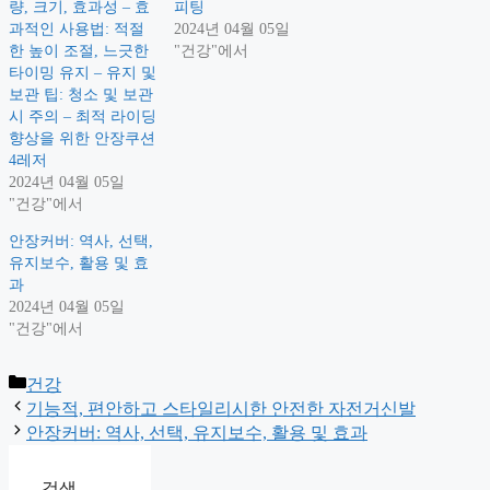
량, 크기, 효과성 – 효
피팅
과적인 사용법: 적절
2024년 04월 05일
한 높이 조절, 느긋한
"건강"에서
타이밍 유지 – 유지 및
보관 팁: 청소 및 보관
시 주의 – 최적 라이딩
향상을 위한 안장쿠션
4레저
2024년 04월 05일
"건강"에서
안장커버: 역사, 선택,
유지보수, 활용 및 효
과
2024년 04월 05일
"건강"에서
Categories
건강
기능적, 편안하고 스타일리시한 안전한 자전거신발
안장커버: 역사, 선택, 유지보수, 활용 및 효과
검색