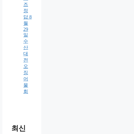
즈
정
답 8
월
29
일
수
산
대
전
오
징
어
물
회
최신