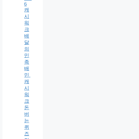
6
캐
시
워
크
배
달
의
민
족
배
민
캐
시
워
크
돈
버
는
퀴
즈