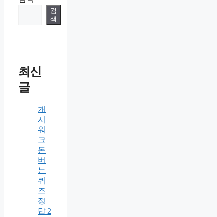
검
색
최신
글
캐
시
워
크
돈
버
는
퀴
즈
정
답 2