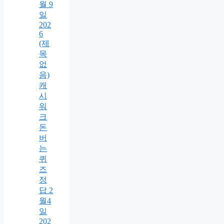
월 9
일
202
6
(제
목
없
음)
캐
시
워
크
돈
버
는
퀴
즈
정
답 2
월4
일
202