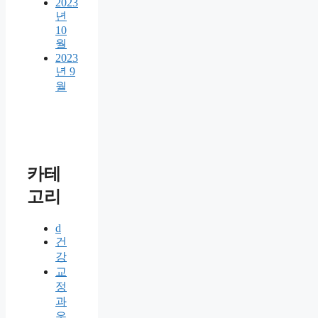
2023
년
10
월
2023
년 9
월
카테
고리
d
건
강
교
정
과
운