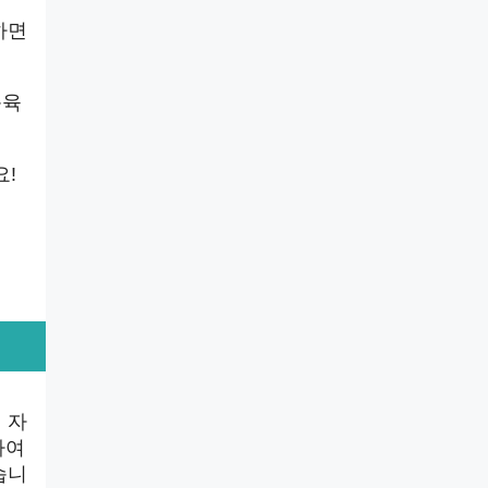
하면
근육
요!
 자
하여
습니