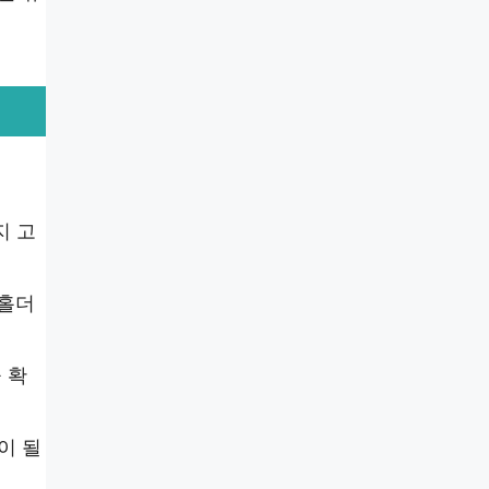
지 고
 홀더
 확
이 될