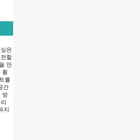
 싶은
도전할
을 만
 횡
루트를
공간
 방
불리
 유지