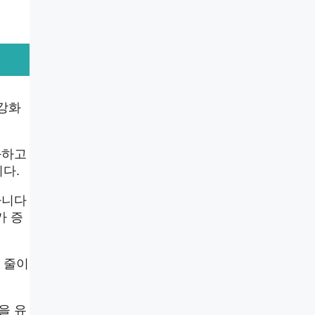
 강화
화하고
다.
다니다
가 증
 줄이
을 유