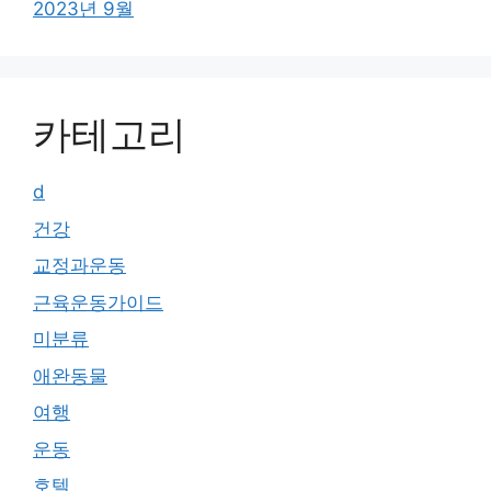
2023년 9월
카테고리
d
건강
교정과운동
근육운동가이드
미분류
애완동물
여행
운동
호텔