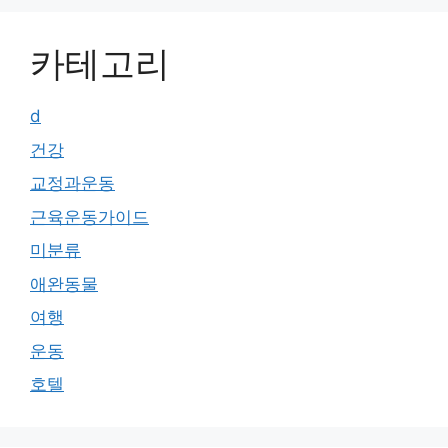
카테고리
d
건강
교정과운동
근육운동가이드
미분류
애완동물
여행
운동
호텔