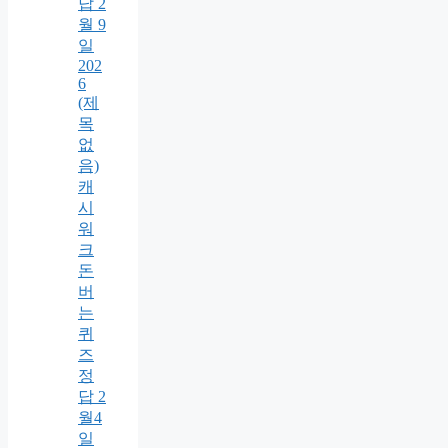
답 2
월 9
일
202
6
(제
목
없
음)
캐
시
워
크
돈
버
는
퀴
즈
정
답 2
월4
일