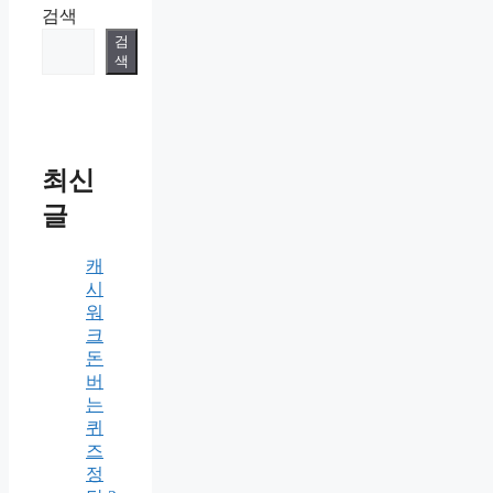
검색
검
색
최신
글
캐
시
워
크
돈
버
는
퀴
즈
정