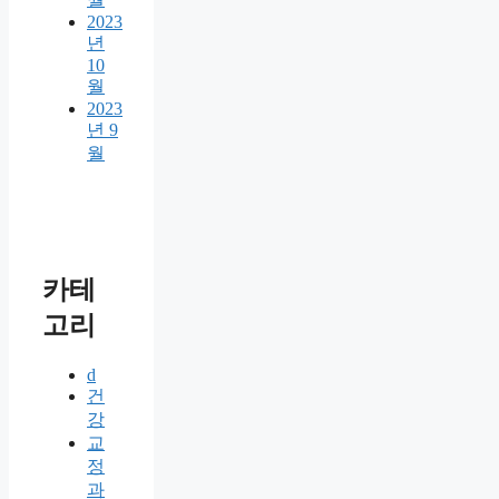
2023
년
10
월
2023
년 9
월
카테
고리
d
건
강
교
정
과