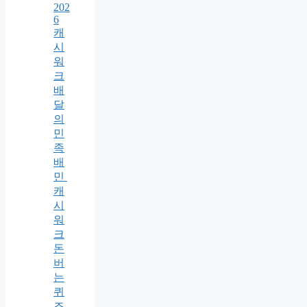
202
6
캐
시
워
크
배
달
의
민
족
배
민
캐
시
워
크
돈
버
는
퀴
즈