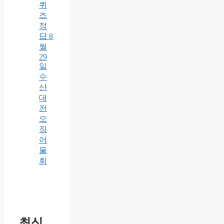
퀴
즈
정
답 8
월
29
일
수
산
대
전
오
징
어
물
회
최신