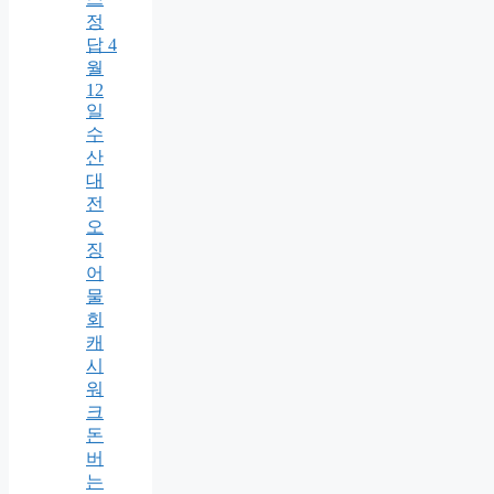
정
답 4
월
12
일
수
산
대
전
오
징
어
물
회
캐
시
워
크
돈
버
는