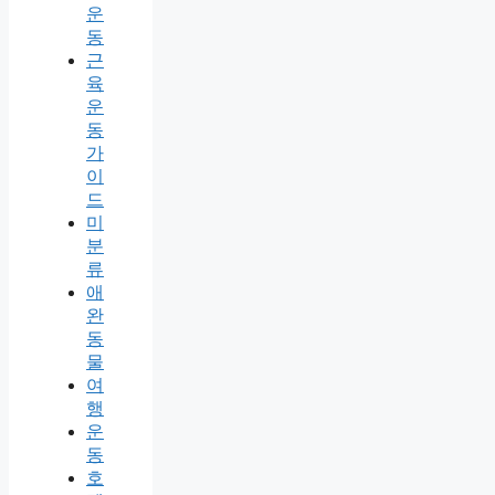
운
동
근
육
운
동
가
이
드
미
분
류
애
완
동
물
여
행
운
동
호