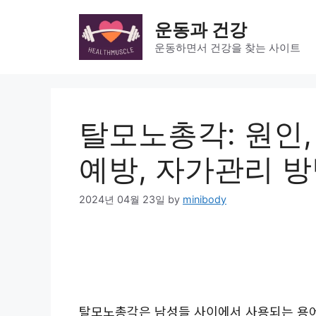
Skip
to
운동과 건강
content
운동하면서 건강을 찾는 사이트
탈모노총각: 원인,
예방, 자가관리 
2024년 04월 23일
by
minibody
탈모노총각은 남성들 사이에서 사용되는 용어로