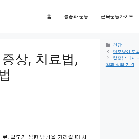
홈
통증과 운동
근육운동가이드
Categories
건강
탈모냥이 도와
 증상, 치료법,
탈모남 디시 
감과 심리 지원
방법
, 탈모가 심한 남성을 가리킬 때 사