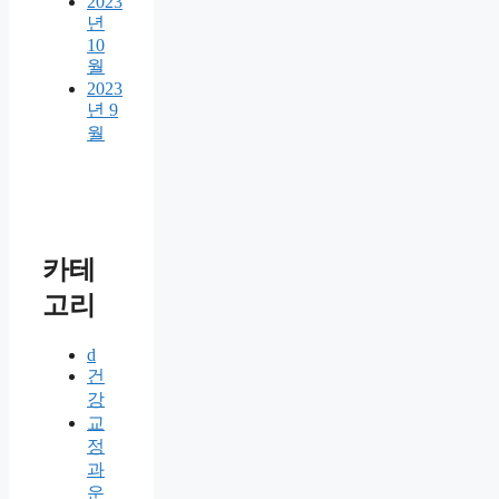
2023
년
10
월
2023
년 9
월
카테
고리
d
건
강
교
정
과
운