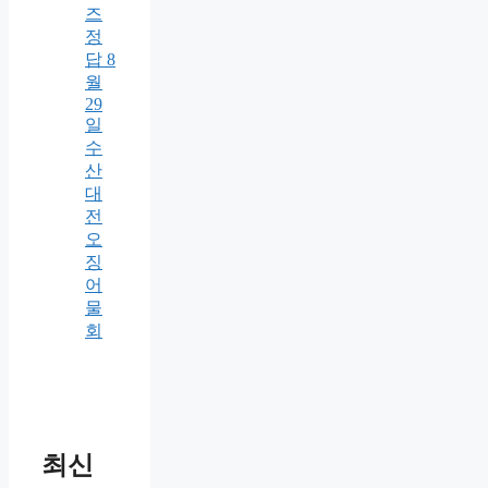
즈
정
답 8
월
29
일
수
산
대
전
오
징
어
물
회
최신