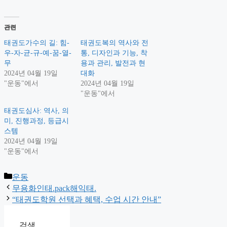
관련
태권도가수의 길: 힘-
태권도복의 역사와 전
우-자-균-규-예-꿈-열-
통, 디자인과 기능, 착
무
용과 관리, 발전과 현
2024년 04월 19일
대화
"운동"에서
2024년 04월 19일
"운동"에서
태권도심사: 역사, 의
미, 진행과정, 등급시
스템
2024년 04월 19일
"운동"에서
Categories
운동
무용화인태.pack해익태.
“태권도학원 선택과 혜택, 수업 시간 안내”
검색