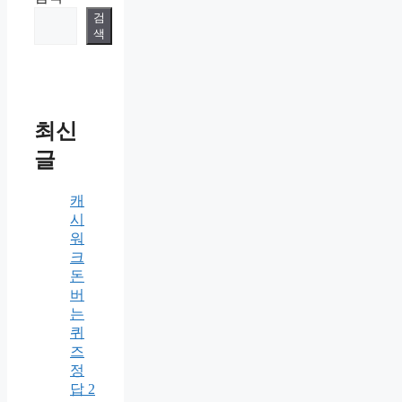
검
색
최신
글
캐
시
워
크
돈
버
는
퀴
즈
정
답 2