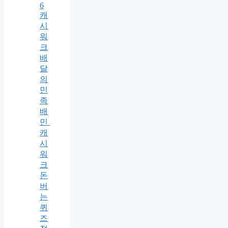
6
캐
시
워
크
배
달
의
민
족
배
민
캐
시
워
크
돈
버
는
퀴
즈