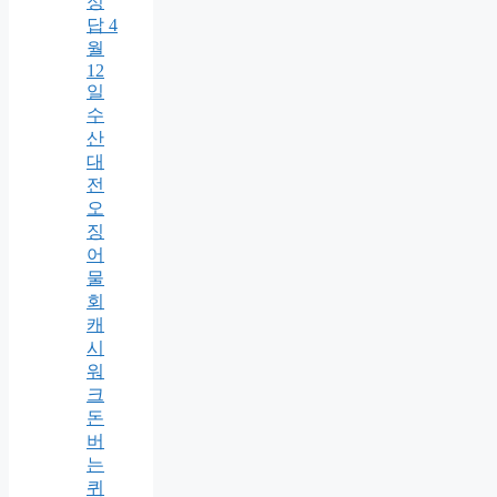
정
답 4
월
12
일
수
산
대
전
오
징
어
물
회
캐
시
워
크
돈
버
는
퀴