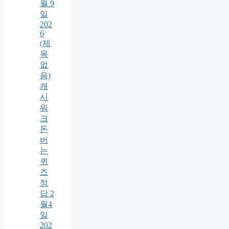
월 9
일
202
6
(제
목
없
음)
캐
시
워
크
돈
버
는
퀴
즈
정
답 2
월4
일
202