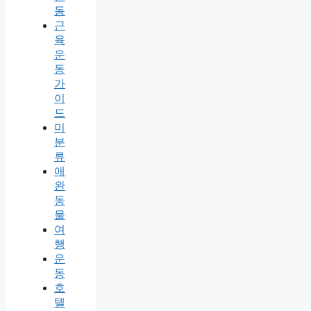
동
근
육
운
동
가
이
드
미
분
류
애
완
동
물
여
행
운
동
호
텔