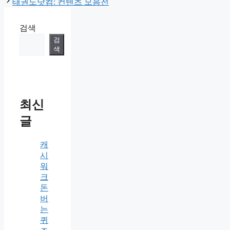
태권도닷컴: 컨텐츠 모음전
검색
검
색
최신
글
캐
시
워
크
돈
버
는
퀴