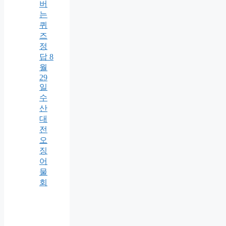
버
는
퀴
즈
정
답 8
월
29
일
수
산
대
전
오
징
어
물
회