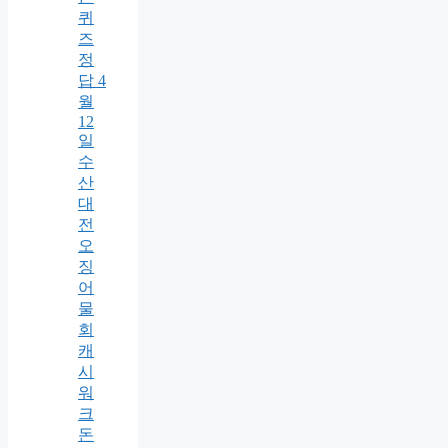
퀴
즈
정
답 4
월
12
일
수
산
대
전
오
징
어
물
회
캐
시
워
크
돈