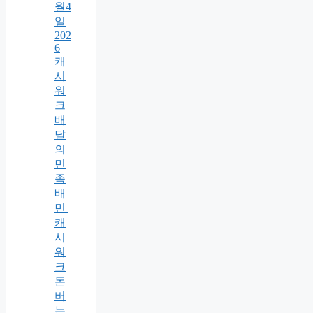
월4
일
202
6
캐
시
워
크
배
달
의
민
족
배
민
캐
시
워
크
돈
버
는