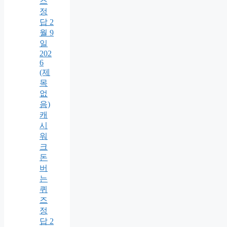
즈
정
답 2
월 9
일
202
6
(제
목
없
음)
캐
시
워
크
돈
버
는
퀴
즈
정
답 2