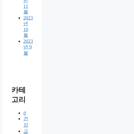
년
11
월
2023
년
10
월
2023
년 9
월
카테
고리
d
건
강
교