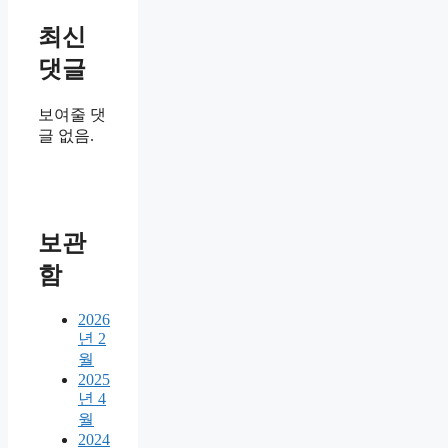
최신
댓글
보여줄 댓
글 없음.
보관
함
2026
년 2
월
2025
년 4
월
2024