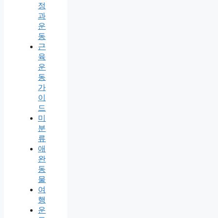
정
과
운
동
근
육
운
동
가
이
드
미
분
류
애
완
동
물
여
행
운