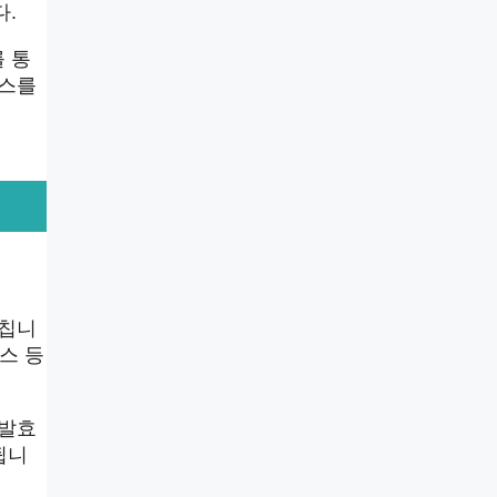
다.
 통
틱스를
미칩니
스 등
 발효
됩니