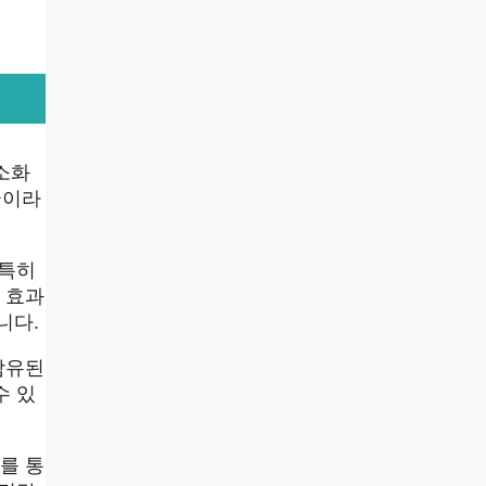
소화
균이라
 특히
 효과
니다.
함유된
수 있
를 통