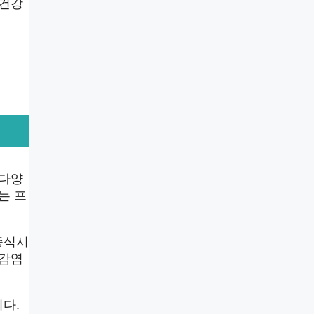
 건강
 다양
는 프
증식시
 감염
다.