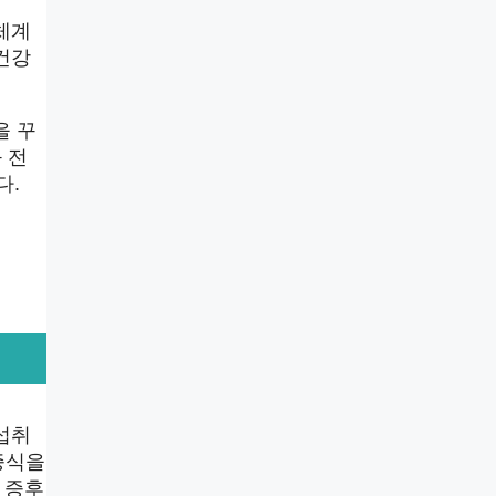
체계
건강
을 꾸
 전
다.
섭취
증식을
 증후