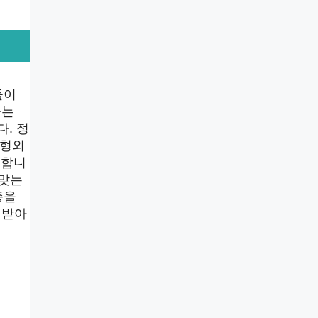
들이
하는
. 정
정형외
공합니
 맞는
증을
 받아