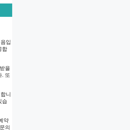
걸음입
공합
 받을
. 또
요합니
있습
 예약
전문의