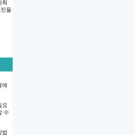
맞춰
료진들
글에
필요
할 수
방법