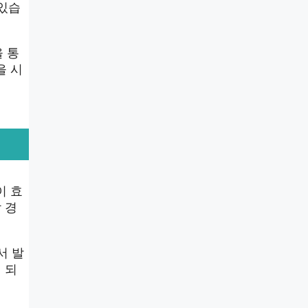
 있습
 통
을 시
이 효
 경
서 발
 되