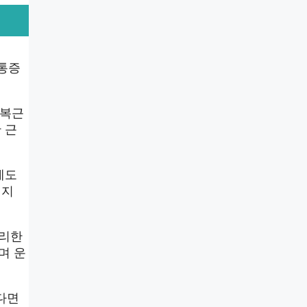
리통증
 복근
 근
에도
넘지
무리한
며 운
다면