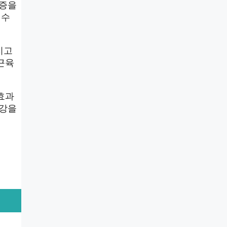
통증을
 수
지고
근육
효과
건강을