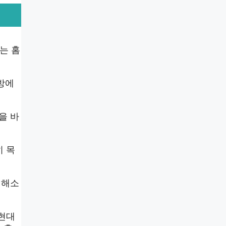
는 홈
방에
을 바
히 목
 해소
 현대