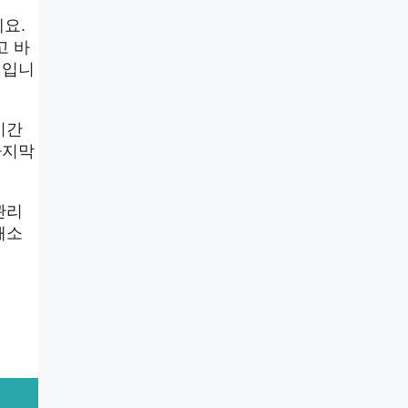
요.
고 바
것입니
시간
마지막
관리
해소