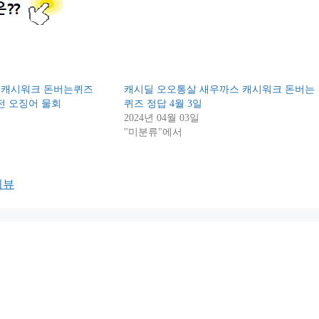
회캐시워크 돈버는퀴즈
캐시딜 오오통살 새우까스 캐시워크 돈버는
전 오징어 물회
퀴즈 정답 4월 3일
2024년 04월 03일
"미분류"에서
리뷰