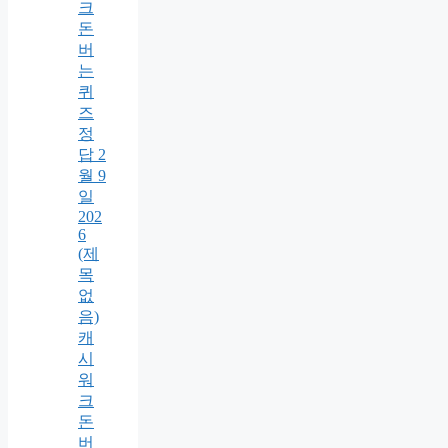
크
돈
버
는
퀴
즈
정
답 2
월 9
일
202
6
(제
목
없
음)
캐
시
워
크
돈
버