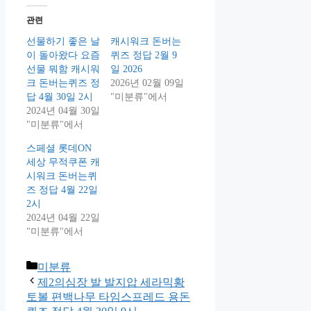
관련
선물하기 좋은 날
캐시워크 돈버는
이 돌아왔다 요즘
퀴즈 정답 2월 9
선물 뭐함 캐시워
일 2026
크 돈버는퀴즈 정
2026년 02월 09일
답 4월 30일 2시
"미분류"에서
2024년 04월 30일
"미분류"에서
스페셜 롯데ON
세상 무적쿠폰 캐
시워크 돈버는퀴
즈 정답 4월 22일
2시
2024년 04월 22일
"미분류"에서
Categories
미분류
제2의심장 발 발지압 세라믹황
토볼 편백나무 타임스프레드 용돈