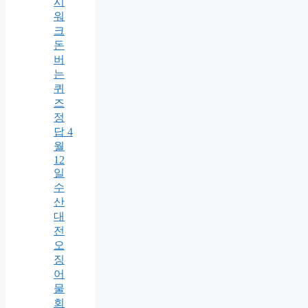
시
워
크
돈
버
는
퀴
즈
정
답 4
월
12
일
수
산
대
전
오
징
어
물
회