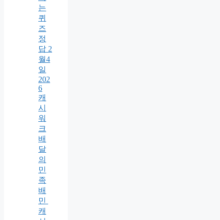
는
퀴
즈
정
답 2
월4
일
202
6
캐
시
워
크
배
달
의
민
족
배
민
캐