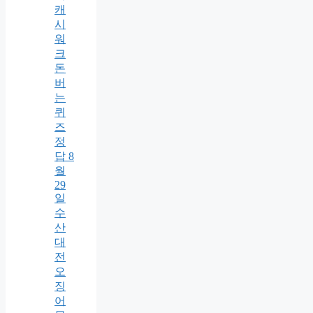
캐
시
워
크
돈
버
는
퀴
즈
정
답 8
월
29
일
수
산
대
전
오
징
어