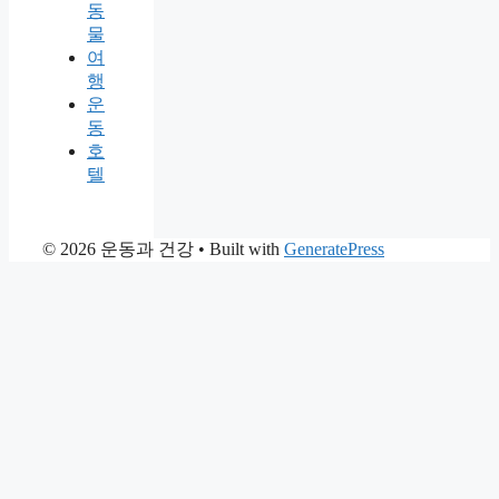
동
물
여
행
운
동
호
텔
© 2026 운동과 건강
• Built with
GeneratePress