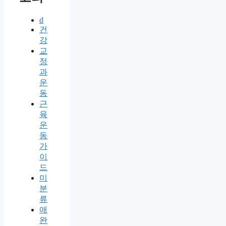
d
건
강
교
정
과
운
동
근
육
운
동
가
이
드
미
분
류
애
완