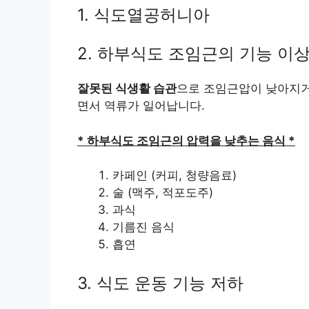
1. 식도열공허니아
2. 하부식도 조임근의 기능 이
잘못된 식생활 습관
으로 조임근압이 낮아지거
면서 역류가 일어납니다.
* 하부식도 조임근의 압력을 낮추는 음식 *
카페인 (커피, 청량음료)
술 (맥주, 적포도주)
과식
기름진 음식
흡연
3. 식도 운동 기능 저하