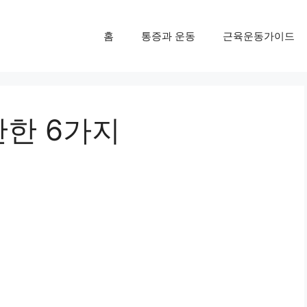
홈
통증과 운동
근육운동가이드
한 6가지