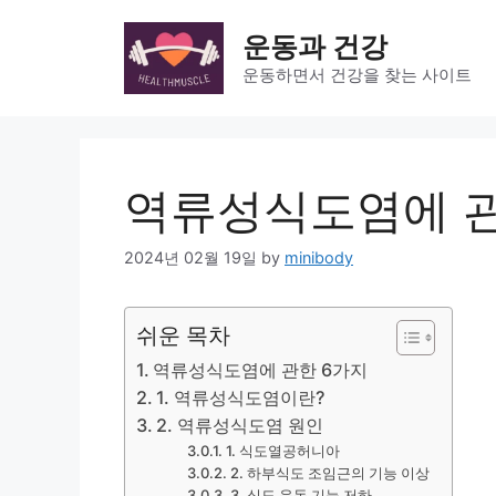
Skip
to
운동과 건강
content
운동하면서 건강을 찾는 사이트
역류성식도염에 관
2024년 02월 19일
by
minibody
쉬운 목차
역류성식도염에 관한 6가지
1. 역류성식도염이란?
2. 역류성식도염 원인
1. 식도열공허니아
2. 하부식도 조임근의 기능 이상
3. 식도 운동 기능 저하