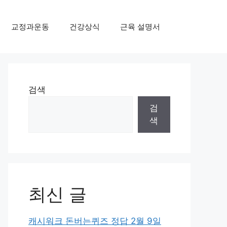
교정과운동
건강상식
근육 설명서
검색
검
색
최신 글
캐시워크 돈버는퀴즈 정답 2월 9일